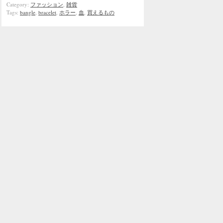
Category:
ファッション
,
雑貨
Tags:
bangle
,
bracelet
,
ホラー
,
血
,
買えるもの