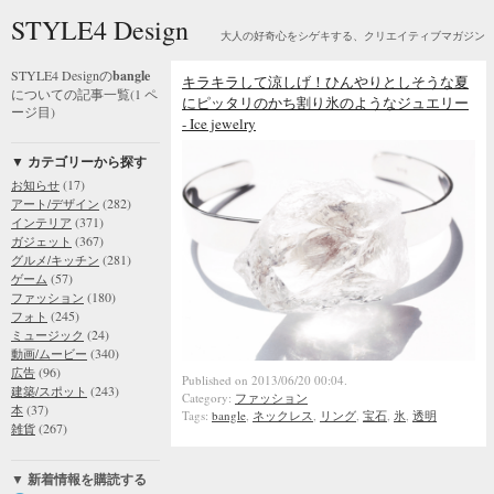
STYLE4 Design
大人の好奇心をシゲキする、クリエイティブマガジン
STYLE4 Designの
bangle
キラキラして涼しげ！ひんやりとしそうな夏
についての記事一覧(1 ペ
にピッタリのかち割り氷のようなジュエリー
ージ目)
- Ice jewelry
▼ カテゴリーから探す
(17)
お知らせ
(282)
アート/デザイン
(371)
インテリア
(367)
ガジェット
(281)
グルメ/キッチン
(57)
ゲーム
(180)
ファッション
(245)
フォト
(24)
ミュージック
(340)
動画/ムービー
(96)
広告
Published on 2013/06/20 00:04.
(243)
建築/スポット
Category:
ファッション
(37)
本
Tags:
bangle
,
ネックレス
,
リング
,
宝石
,
氷
,
透明
(267)
雑貨
▼ 新着情報を購読する