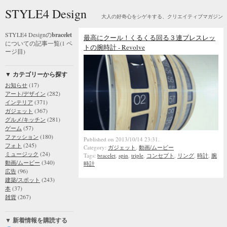
STYLE4 Design
大人の好奇心をシゲキする、クリエイティブマガジン
STYLE4 Designの
bracelet
最高にクール！くるくる回る３連ブレスレッ
についての記事一覧(1 ペ
トの腕時計 - Revolve
ージ目)
▼ カテゴリーから探す
(17)
お知らせ
(282)
アート/デザイン
(371)
インテリア
(367)
ガジェット
(281)
グルメ/キッチン
(57)
ゲーム
(180)
ファッション
Published on 2013/10/14 23:31.
(245)
フォト
Category:
ガジェット
,
動画/ムービー
(24)
ミュージック
Tags:
bracelet
,
spin
,
triple
,
コンセプト
,
リング
,
時計
,
腕
(340)
動画/ムービー
時計
(96)
広告
(243)
建築/スポット
(37)
本
(267)
雑貨
▼ 新着情報を購読する