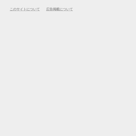
このサイトについて
広告掲載について