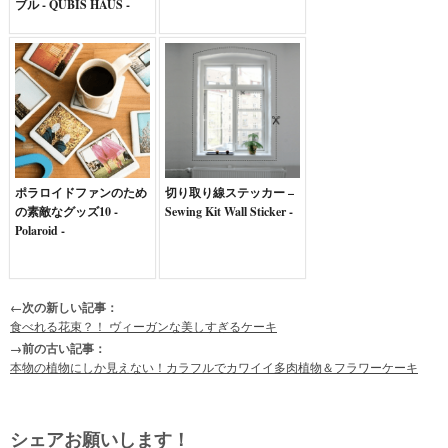
ブル - QUBIS HAUS -
ポラロイドファンのため
切り取り線ステッカー –
の素敵なグッズ10 -
Sewing Kit Wall Sticker -
Polaroid -
←次の新しい記事：
食べれる花束？！ ヴィーガンな美しすぎるケーキ
→前の古い記事：
本物の植物にしか見えない！カラフルでカワイイ多肉植物＆フラワーケーキ
シェアお願いします！