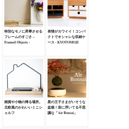
特別なモノに昇華させる
表情がカワイイ！コンパ
フレームのすごさ –
クトでオシャレな収納ケ
Framed Objects -
ース - KYOTOMOJI
雑貨や小物の帰る場所。
星の王子さまがいそうな
北欧風のかわいいミニシ
盆栽！宙に浮いてる不思
ェルフ
議な「Air Bonsai」