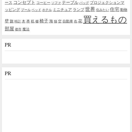
コンセプト
テーブル
プロジェクションマ
ース
コーヒー
ソファ
バッグ
世界
住宅
ッピング
ミニチュア
ランプ
プール
ベッド
ホテル
住みたい
動物
買えるもの
椅子
壁
花
本
海
旅
木
机
空
自動車
時計
棚
猫
色
部屋
魔法
都市
PR
PR