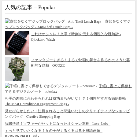
人気の記事 – Popular
食欲をなくすジ
ップロックバッグ - Anti-Theft Lunch Bags -
これはオシャレ！文章で時刻を伝える個性的な腕時計 -
Qlocktwo Watch -
ファンタジーすぎる！まるで映画の舞台を作るかのような芸
術的な盆栽 - OCOZE
手軽に書けて保存も
できるデジタルノート - noteslate -
相手の趣味に合わせられれば成功まちがいなし？！個性的すぎる婚約指輪 -
The Most Untraditional Engagement Rings -
見せびらかしたい！注目されること間違いなしのクリエイティブなショッピ
ングバッグ - Creative Shopping Bag
読書快適！ソファーがセットになったオシャレ本棚 - Lese+Lebe -
ずっと見ていたくなる！女の子がくるくる回る不思議画像 -
RRRRRRRROLL_gif -