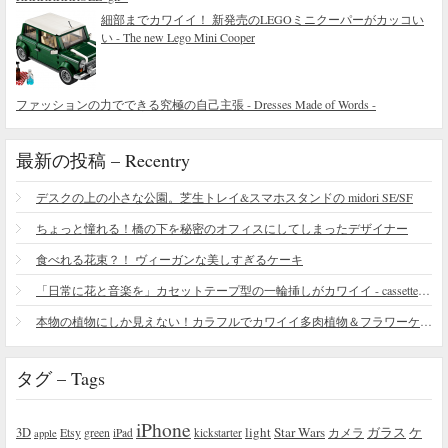
細部までカワイイ！ 新発売のLEGOミニクーパーがカッコい
い - The new Lego Mini Cooper
ファッションの力でできる究極の自己主張 - Dresses Made of Words -
最新の投稿 – Recentry
デスクの上の小さな公園。芝生トレイ&スマホスタンドの midori SE/SF
ちょっと憧れる！橋の下を秘密のオフィスにしてしまったデザイナー
食べれる花束？！ ヴィーガンな美しすぎるケーキ
「日常に花と音楽を」カセットテープ型の一輪挿しがカワイイ - cassette vase
本物の植物にしか見えない！カラフルでカワイイ多肉植物＆フラワーケーキ
タグ – Tags
iPhone
light
Star Wars
ガラス
3D
Etsy
green
カメラ
ケ
iPad
kickstarter
apple