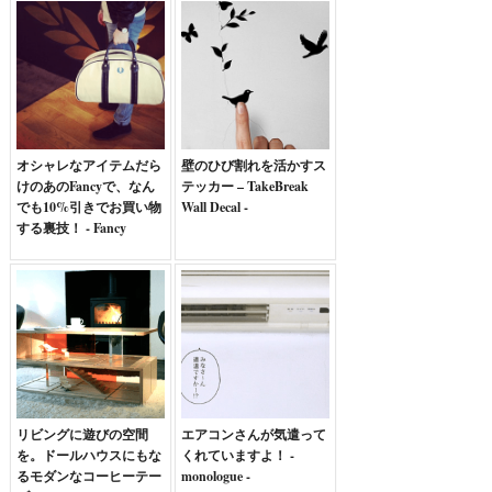
オシャレなアイテムだら
壁のひび割れを活かすス
けのあのFancyで、なん
テッカー – TakeBreak
でも10%引きでお買い物
Wall Decal -
する裏技！ - Fancy
リビングに遊びの空間
エアコンさんが気遣って
を。ドールハウスにもな
くれていますよ！ -
るモダンなコーヒーテー
monologue -