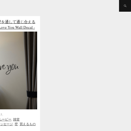
壁を通して通じ合える
ve You Wall Decal -
45.
ムービー
,
雑貨
ッセージ
,
壁
,
買えるもの