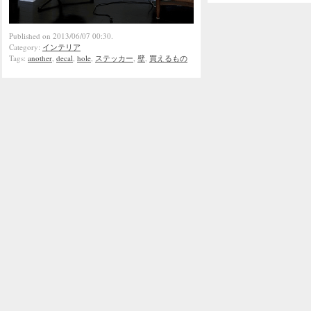
Published on 2013/06/07 00:30.
Category:
インテリア
Tags:
another
,
decal
,
hole
,
ステッカー
,
壁
,
買えるもの