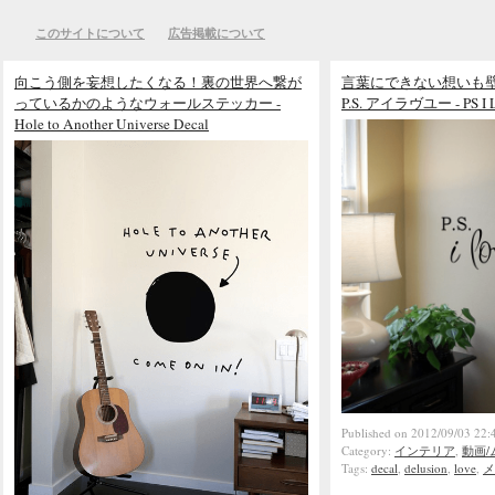
このサイトについて
広告掲載について
向こう側を妄想したくなる！裏の世界へ繋が
言葉にできない想いも
っているかのようなウォールステッカー -
P.S. アイラヴユー - PS I Lo
Hole to Another Universe Decal
Published on 2012/09/03 22:
Category:
インテリア
,
動画/
Tags:
decal
,
delusion
,
love
,
メ