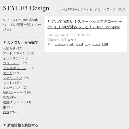
STYLE4 Design
大人の好奇心をシゲキする、クリエイティブマガジン
STYLE4 Designの
decal
に
リアルで面白い！スターバックスのコーヒー
ついての記事一覧(1 ペー
の中にUSBが挿さってる！ - Decal for Apple
ジ目)
Published on 2013/11/10 08:22.
Category:
ガジェット
▼ カテゴリーから探す
Tags:
adaptor
,
apple
,
decal
,
Etsy
,
power
,
USB
(17)
お知らせ
(282)
アート/デザイン
(371)
インテリア
(367)
ガジェット
(281)
グルメ/キッチン
(57)
ゲーム
(180)
ファッション
(245)
フォト
(24)
ミュージック
(340)
動画/ムービー
(96)
広告
(243)
建築/スポット
(37)
本
(267)
雑貨
▼ 新着情報を購読する