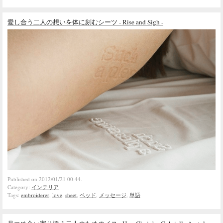
愛し合う二人の想いを体に刻むシーツ - Rise and Sigh -
Published on 2012/01/21 00:44.
Category:
インテリア
Tags:
embroiderer
,
love
,
sheet
,
ベッド
,
メッセージ
,
単語