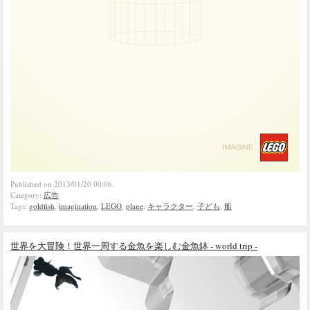
Published on 2013/01/20 00:06.
Category:
広告
Tags:
goldfish
,
imagination
,
LEGO
,
plane
,
キャラクター
,
子ども
,
船
世界を大冒険！世界一周する金魚を楽しむ金魚鉢 - world trip -