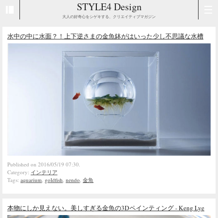
STYLE4 Design
大人の好奇心をシゲキする、クリエイティブマガジン
水中の中に水面？！上下逆さまの金魚鉢がはいった少し不思議な水槽
Published on 2016/05/19 07:30.
Category:
インテリア
Tags:
aquarium
,
goldfish
,
nendo
,
金魚
本物にしか見えない。美しすぎる金魚の3Dペインティング - Keng Lye