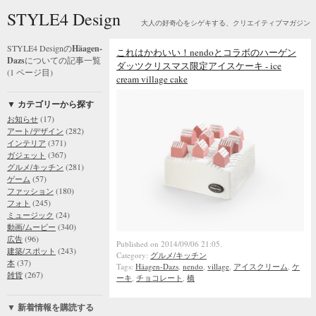
STYLE4 Design
大人の好奇心をシゲキする、クリエイティブマガジン
STYLE4 Designの
Häagen-
これはかわいい！nendoとコラボのハーゲン
Dazs
についての記事一覧
ダッツクリスマス限定アイスケーキ - ice
(1 ページ目)
cream village cake
▼ カテゴリーから探す
(17)
お知らせ
(282)
アート/デザイン
(371)
インテリア
(367)
ガジェット
(281)
グルメ/キッチン
(57)
ゲーム
(180)
ファッション
(245)
フォト
(24)
ミュージック
(340)
動画/ムービー
(96)
広告
Published on 2014/09/06 21:05.
(243)
建築/スポット
Category:
グルメ/キッチン
(37)
本
Tags:
Häagen-Dazs
,
nendo
,
village
,
アイスクリーム
,
ケ
(267)
雑貨
ーキ
,
チョコレート
,
橋
▼ 新着情報を購読する