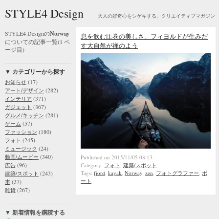
STYLE4 Design
大人の好奇心をシゲキする、クリエイティブマガジン
STYLE4 Designの
Norway
息を飲む圧巻の美しさ。フィヨルドが生みだ
についての記事一覧(1 ペ
す大自然が禅のよう
ージ目)
▼ カテゴリーから探す
(17)
お知らせ
(282)
アート/デザイン
(371)
インテリア
(367)
ガジェット
(281)
グルメ/キッチン
(57)
ゲーム
(180)
ファッション
(245)
フォト
(24)
ミュージック
(340)
動画/ムービー
Published on 2015/11/05 08:13.
(96)
広告
Category:
フォト
,
建築/スポット
(243)
Tags:
fjord
,
kayak
,
Norway
,
zen
,
フォトグラファー
,
ボ
建築/スポット
ート
(37)
本
(267)
雑貨
▼ 新着情報を購読する