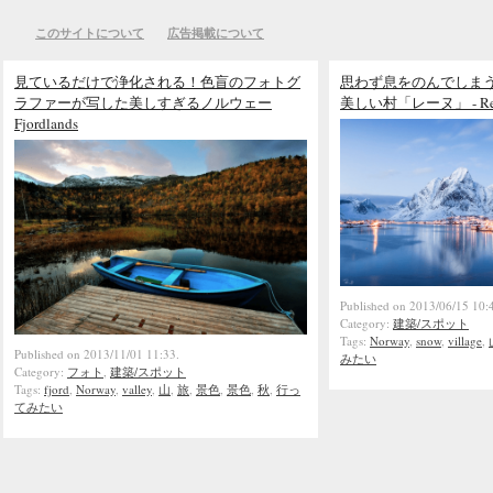
このサイトについて
広告掲載について
見ているだけで浄化される！色盲のフォトグ
思わず息をのんでしま
ラファーが写した美しすぎるノルウェー
美しい村「レーヌ」 - Re
Fjordlands
Published on 2013/06/15 10:
Category:
建築/スポット
Tags:
Norway
,
snow
,
village
,
Published on 2013/11/01 11:33.
みたい
Category:
フォト
,
建築/スポット
Tags:
fjord
,
Norway
,
valley
,
山
,
旅
,
景色
,
景色
,
秋
,
行っ
てみたい