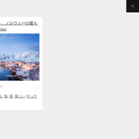
う。ノルウェーの最も
ine
40.
山
,
海
,
湖
,
美しい
,
行って