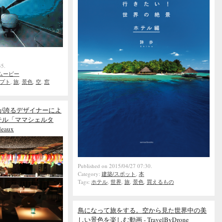
35.
ムービー
プト
,
旅
,
景色
,
空
,
窓
が誇るデザイナーによ
テル「ママシェルタ
deaux
Published on 2015/04/27 07:30.
Category:
建築/スポット
,
本
Tags:
ホテル
,
世界
,
旅
,
景色
,
買えるもの
鳥になって旅をする。空から見た世界中の美
しい景色を楽しむ動画 - TravelByDrone