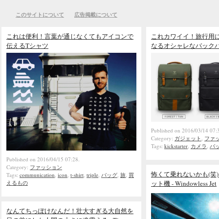
このサイトについて
広告掲載について
これは便利！言葉が通じなくてもアイコンで
これカワイイ！旅行用
伝えるTシャツ
なるオシャレなバック
Published on 2016/03/14 07:
Category:
ガジェット
,
ファ
Tags:
kickstarter
,
カメラ
,
バ
Published on 2016/04/15 07:28.
Category:
ファッション
怖くて乗れないかも(笑
Tags:
communication
,
icon
,
t-shirt
,
triple
,
バッグ
,
旅
,
買
えるもの
ット機 - Windowless Jet
なんてちっぽけなんだ！壮大すぎる大自然を