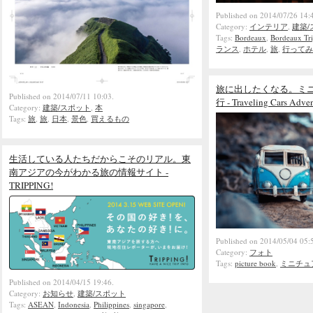
Published on 2014/07/26 14:
Category:
インテリア
,
建築/
Tags:
Bordeaux
,
Bordeaux Tr
ランス
,
ホテル
,
旅
,
行ってみ
旅に出したくなる。ミ
Published on 2014/07/11 10:03.
行 - Traveling Cars Adve
Category:
建築/スポット
,
本
Tags:
旅
,
旅
,
日本
,
景色
,
買えるもの
生活している人たちだからこそのリアル。東
南アジアの今がわかる旅の情報サイト -
TRIPPING!
Published on 2014/05/04 05:
Category:
フォト
Tags:
picture book
,
ミニチュ
Published on 2014/04/15 19:46.
Category:
お知らせ
,
建築/スポット
Tags:
ASEAN
,
Indonesia
,
Philippines
,
singapore
,