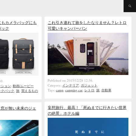
にもカメラバッグにも
これ引き連れて旅をしたなりません？レトロ
パック
可愛いキャンパーバン
Published on 2015/12/28 12:36.
30.
Category:
インテリア
,
ガジェット
ッション
,
動画/ムービー
Tags:
camp
,
camping car
,
レトロ
,
旅
,
自動車
ックパック
,
旅
,
買えるもの
妄想旅行、最高！「死ぬまでに行きたい世界
) 窓が無い未来のジェ
の絶景」ホテル編