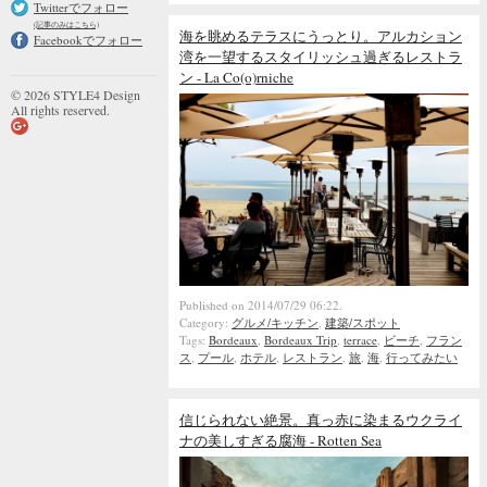
Twitterでフォロー
(記事のみはこちら)
海を眺めるテラスにうっとり。アルカション
Facebookでフォロー
湾を一望するスタイリッシュ過ぎるレストラ
ン - La Co(o)rniche
© 2026 STYLE4 Design
All rights reserved.
Published on 2014/07/29 06:22.
Category:
グルメ/キッチン
,
建築/スポット
Tags:
Bordeaux
,
Bordeaux Trip
,
terrace
,
ビーチ
,
フラン
ス
,
プール
,
ホテル
,
レストラン
,
旅
,
海
,
行ってみたい
信じられない絶景。真っ赤に染まるウクライ
ナの美しすぎる腐海 - Rotten Sea