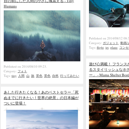
目の前にした人間の小さに魂震える - Tiny
Humans
Published on 2014/08/12 08:
Category:
ガジェット
,
動画/
Tags:
flight
,
jet
,
plane
,
コンセ
遊び心満載！ フランス
Published on 2014/08/10 09:23.
るスタイリッシュなホ
Category:
フォト
ー」 - Mama Shelter Bor
Tags:
tiny
,
人間
,
山
,
旅
,
景色
,
景色
,
自然
,
行ってみたい
あした行きたくなる！あのベストセラー「死
ぬまでに行きたい！世界の絶景」の日本編が
ついに登場！