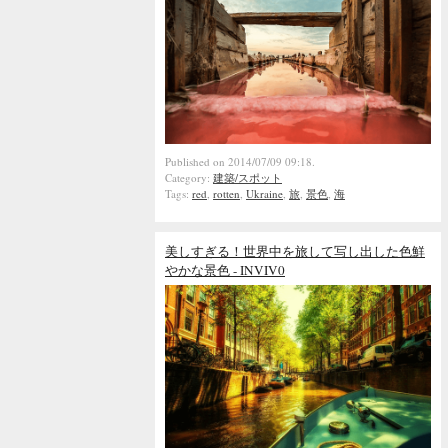
Published on 2014/07/09 09:18.
Category:
建築/スポット
Tags:
red
,
rotten
,
Ukraine
,
旅
,
景色
,
海
美しすぎる！世界中を旅して写し出した色鮮
やかな景色 - INVIV0