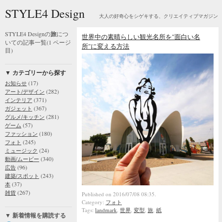
STYLE4 Design
大人の好奇心をシゲキする、クリエイティブマガジン
STYLE4 Designの
旅
につ
世界中の素晴らしい観光名所を"面白い名
いての記事一覧(1 ページ
所"に変える方法
目)
▼ カテゴリーから探す
(17)
お知らせ
(282)
アート/デザイン
(371)
インテリア
(367)
ガジェット
(281)
グルメ/キッチン
(57)
ゲーム
(180)
ファッション
(245)
フォト
(24)
ミュージック
(340)
動画/ムービー
(96)
広告
(243)
建築/スポット
(37)
本
(267)
雑貨
Published on 2016/07/08 08:35.
Category:
フォト
Tags:
landmark
,
世界
,
変型
,
旅
,
紙
▼ 新着情報を購読する