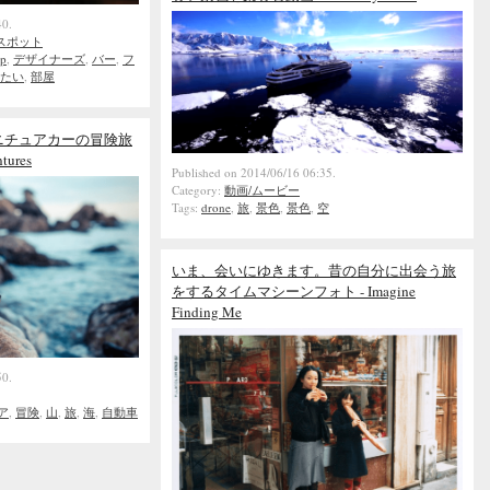
40.
スポット
ip
,
デザイナーズ
,
バー
,
フ
たい
,
部屋
ニチュアカーの冒険旅
ntures
Published on 2014/06/16 06:35.
Category:
動画/ムービー
Tags:
drone
,
旅
,
景色
,
景色
,
空
いま、会いにゆきます。昔の自分に出会う旅
をするタイムマシーンフォト - Imagine
Finding Me
50.
ア
,
冒険
,
山
,
旅
,
海
,
自動車