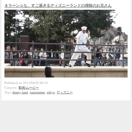
キラーン☆な、すご過ぎるディズニーランドの掃除のお兄さん
Published on 2011/04/20 00:10.
Category:
動画/ムービー
Tags:
disney land
,
pantomime
,
tokyo
,
ディズニー