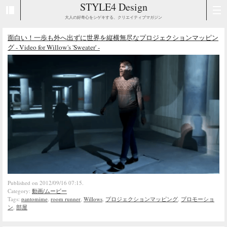
STYLE4 Design
大人の好奇心をシゲキする、クリエイティブマガジン
面白い！一歩も外へ出ずに世界を縦横無尽なプロジェクションマッピン
グ - Video for Willow's 'Sweater' -
Published on 2012/09/16 07:15.
Category:
動画/ムービー
Tags:
pantomime
,
room runner
,
Willows
,
プロジェクションマッピング
,
プロモーショ
ン
,
部屋