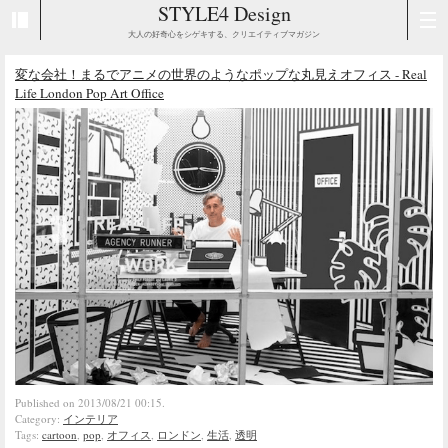
STYLE4 Design
大人の好奇心をシゲキする、クリエイティブマガジン
変な会社！まるでアニメの世界のようなポップな丸見えオフィス - Real
Life London Pop Art Office
Published on 2013/08/21 00:15.
Category:
インテリア
Tags:
cartoon
,
pop
,
オフィス
,
ロンドン
,
生活
,
透明