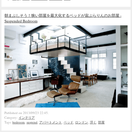
朝まぶしそう！狭い部屋を最大化するベッドが宙ぶらりんのお部屋 -
Suspended Bedroom
Published on 2013/09/23 22:45.
Category:
インテリア
Tags:
bedroom
,
suspend
,
アパートメント
,
ベッド
,
ロンドン
,
浮く
,
部屋