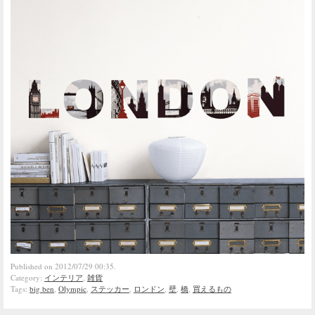
Published on 2012/07/29 00:35.
Category:
インテリア
,
雑貨
Tags:
big ben
,
Olympic
,
ステッカー
,
ロンドン
,
壁
,
橋
,
買えるもの