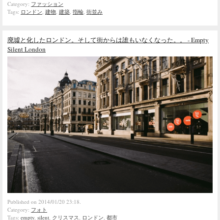
Category:
ファッション
Tags:
ロンドン
,
建物
,
建築
,
指輪
,
街並み
廃墟と化したロンドン。そして街からは誰もいなくなった。。 - Empty
Silent London
Published on 2014/01/20 23:18.
Category:
フォト
Tags:
empty
,
silent
,
クリスマス
,
ロンドン
,
都市