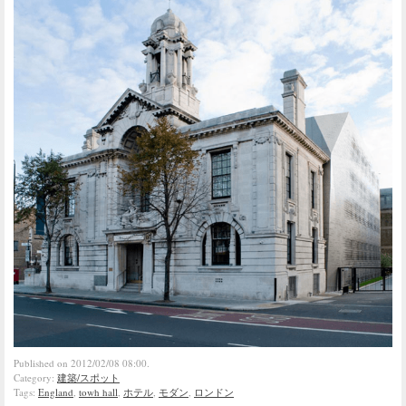
Published on 2012/02/08 08:00.
Category:
建築/スポット
Tags:
England
,
towh hall
,
ホテル
,
モダン
,
ロンドン