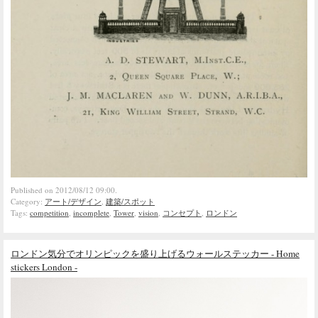
Published on 2012/08/12 09:00.
Category:
アート/デザイン
,
建築/スポット
Tags:
competition
,
incomplete
,
Tower
,
vision
,
コンセプト
,
ロンドン
ロンドン気分でオリンピックを盛り上げるウォールステッカー - Home
stickers London -