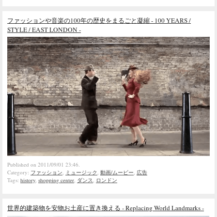
ファッションや音楽の100年の歴史をまるごと凝縮 - 100 YEARS /
STYLE / EAST LONDON -
Published on 2011/09/01 23:46.
Category:
ファッション
,
ミュージック
,
動画/ムービー
,
広告
Tags:
history
,
shopping center
,
ダンス
,
ロンドン
世界的建築物を安物お土産に置き換える - Replacing World Landmarks -