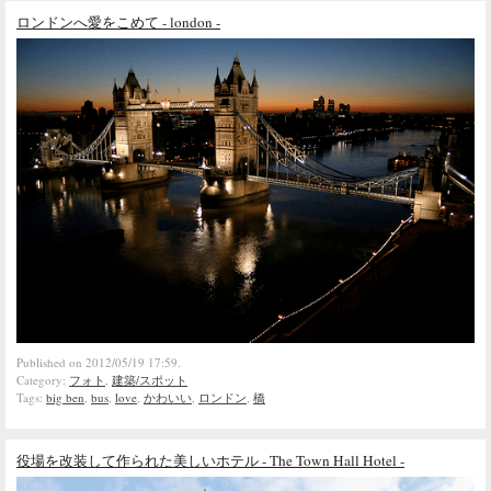
ロンドンへ愛をこめて - london -
Published on 2012/05/19 17:59.
Category:
フォト
,
建築/スポット
Tags:
big ben
,
bus
,
love
,
かわいい
,
ロンドン
,
橋
役場を改装して作られた美しいホテル - The Town Hall Hotel -