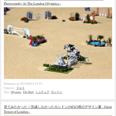
Photography At The London Olympics -
Published on 2012/08/14 07:55.
Category:
フォト
Tags:
Olympic
,
Tilt-Shift
,
ミニチュア
,
ロンドン
見てみたかった！完成しなかったロンドンの幻の塔のデザイン案 - Great
Tower of London -