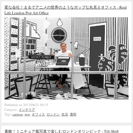
変な会社！まるでアニメの世界のようなポップな丸見えオフィス - Real
Life London Pop Art Office
Published on 2013/08/21 00:15.
Category:
インテリア
Tags:
cartoon
,
pop
,
オフィス
,
ロンドン
,
生活
,
透明
素敵！ミニチュア風写真で楽しむロンドンオリンピック - Tilt-Shift