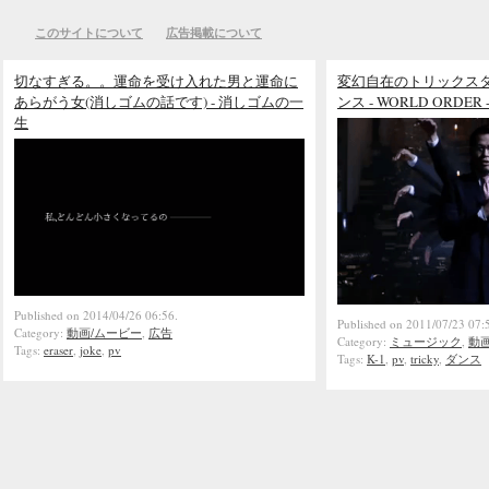
このサイトについて
広告掲載について
切なすぎる。。運命を受け入れた男と運命に
変幻自在のトリックス
あらがう女(消しゴムの話です) - 消しゴムの一
ンス - WORLD ORDER 
生
Published on 2014/04/26 06:56.
Published on 2011/07/23 07:
Category:
動画/ムービー
,
広告
Category:
ミュージック
,
動
Tags:
eraser
,
joke
,
pv
Tags:
K-1
,
pv
,
tricky
,
ダンス