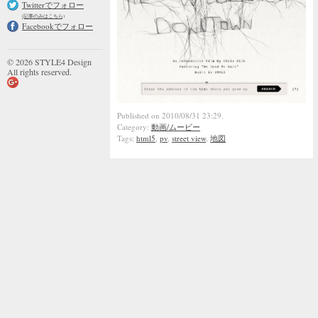
Twitterでフォロー
(記事のみはこちら)
Facebookでフォロー
© 2026 STYLE4 Design
All rights reserved.
Published on 2010/08/31 23:29.
Category:
動画/ムービー
Tags:
html5
,
pv
,
street view
,
地図