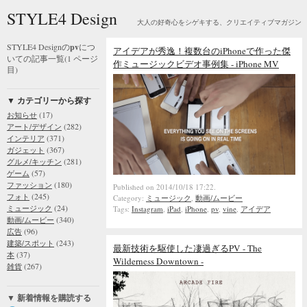
STYLE4 Design
大人の好奇心をシゲキする、クリエイティブマガジン
STYLE4 Designの
pv
につ
アイデアが秀逸！複数台のiPhoneで作った傑
いての記事一覧(1 ページ
作ミュージックビデオ事例集 - iPhone MV
目)
▼ カテゴリーから探す
(17)
お知らせ
(282)
アート/デザイン
(371)
インテリア
(367)
ガジェット
(281)
グルメ/キッチン
(57)
ゲーム
(180)
ファッション
Published on 2014/10/18 17:22.
(245)
フォト
Category:
ミュージック
,
動画/ムービー
(24)
ミュージック
Tags:
Instagram
,
iPad
,
iPhone
,
pv
,
vine
,
アイデア
(340)
動画/ムービー
(96)
広告
(243)
建築/スポット
最新技術を駆使した凄過ぎるPV - The
(37)
本
Wilderness Downtown -
(267)
雑貨
▼ 新着情報を購読する