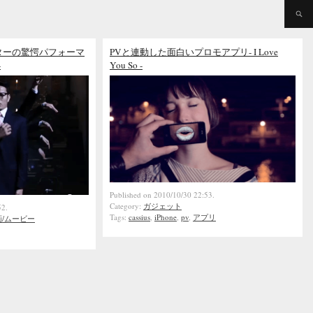
ターの驚愕パフォーマ
PVと連動した面白いプロモアプリ- I Love
-
You So -
Published on 2010/10/30 22:53.
Category:
ガジェット
52.
Tags:
cassius
,
iPhone
,
pv
,
アプリ
画/ムービー