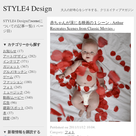
STYLE4 Design
大人の好奇心をシゲキする、クリエイティブマガジン
STYLE4 Designの
scene
に
赤ちゃんが演じる映画の１シーン - Arthur
ついての記事一覧(1 ペー
Recreates Scenes from Classic Movies -
ジ目)
▼ カテゴリーから探す
(17)
お知らせ
(282)
アート/デザイン
(371)
インテリア
(367)
ガジェット
(281)
グルメ/キッチン
(57)
ゲーム
(180)
ファッション
(245)
フォト
(24)
ミュージック
(340)
動画/ムービー
(96)
広告
(243)
建築/スポット
(37)
本
(267)
雑貨
Published on 2011/11/12 10:04.
▼ 新着情報を購読する
Category:
フォト