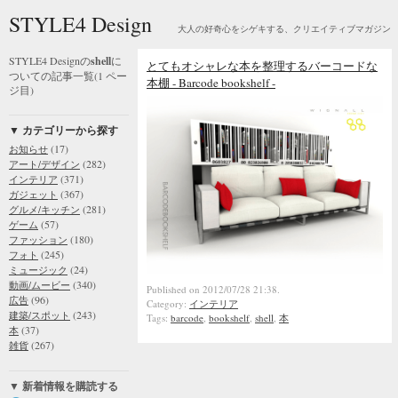
STYLE4 Design
大人の好奇心をシゲキする、クリエイティブマガジン
STYLE4 Designの
shell
に
とてもオシャレな本を整理するバーコードな
ついての記事一覧(1 ペー
本棚 - Barcode bookshelf -
ジ目)
▼ カテゴリーから探す
(17)
お知らせ
(282)
アート/デザイン
(371)
インテリア
(367)
ガジェット
(281)
グルメ/キッチン
(57)
ゲーム
(180)
ファッション
(245)
フォト
(24)
ミュージック
(340)
動画/ムービー
Published on 2012/07/28 21:38.
(96)
広告
Category:
インテリア
(243)
建築/スポット
Tags:
barcode
,
bookshelf
,
shell
,
本
(37)
本
(267)
雑貨
▼ 新着情報を購読する