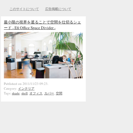
このサイトについて
広告掲載について
最小限の視界を遮ることで空間を仕切るシェ
ード - Efi Office Space Divider -
Published on 2011/11/23 09:23.
Category:
インテリア
Tags:
shade
,
shell
,
オフィス
,
カバー
,
空間