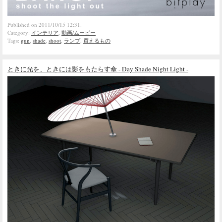
Published on 2011/10/15 12:31.
Category:
インテリア
,
動画/ムービー
Tags:
gun
,
shade
,
shoot
,
ランプ
,
買えるもの
ときに光を、ときには影をもたらす傘 - Day Shade Night Light -