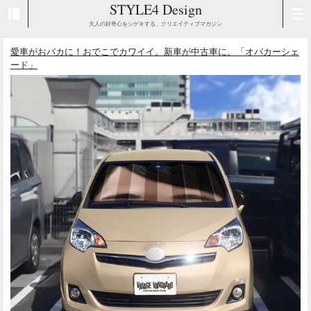
STYLE4 Design
大人の好奇心をシゲキする、クリエイティブマガジン
愛車がおバカに！おでこでカワイイ。新車が中古車に。「オバカーシェ
ード」