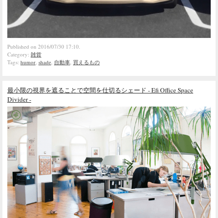
Published on 2016/07/30 17:10.
Category:
雑貨
Tags:
humor
,
shade
,
自動車
,
買えるもの
最小限の視界を遮ることで空間を仕切るシェード - Efi Office Space
Divider -