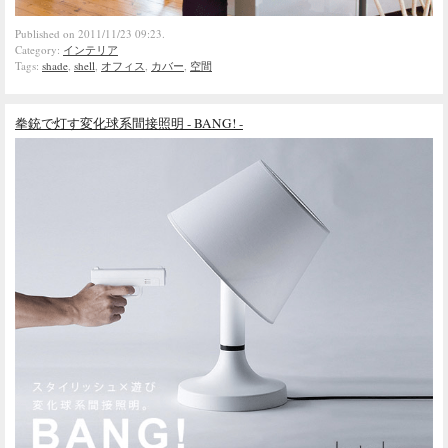
Published on 2011/11/23 09:23.
Category:
インテリア
Tags:
shade
,
shell
,
オフィス
,
カバー
,
空間
拳銃で灯す変化球系間接照明 - BANG! -