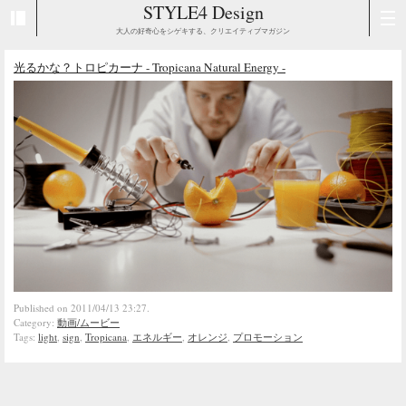
STYLE4 Design
大人の好奇心をシゲキする、クリエイティブマガジン
光るかな？トロピカーナ - Tropicana Natural Energy -
Published on 2011/04/13 23:27.
Category:
動画/ムービー
Tags:
light
,
sign
,
Tropicana
,
エネルギー
,
オレンジ
,
プロモーション