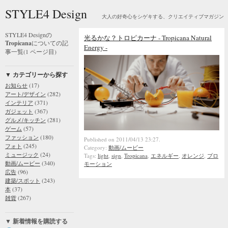
STYLE4 Design
大人の好奇心をシゲキする、クリエイティブマガジン
STYLE4 Designの
光るかな？トロピカーナ - Tropicana Natural
Tropicana
についての記
Energy -
事一覧(1 ページ目)
▼ カテゴリーから探す
(17)
お知らせ
(282)
アート/デザイン
(371)
インテリア
(367)
ガジェット
(281)
グルメ/キッチン
(57)
ゲーム
(180)
ファッション
Published on 2011/04/13 23:27.
(245)
フォト
Category:
動画/ムービー
(24)
ミュージック
Tags:
light
,
sign
,
Tropicana
,
エネルギー
,
オレンジ
,
プロ
(340)
動画/ムービー
モーション
(96)
広告
(243)
建築/スポット
(37)
本
(267)
雑貨
▼ 新着情報を購読する