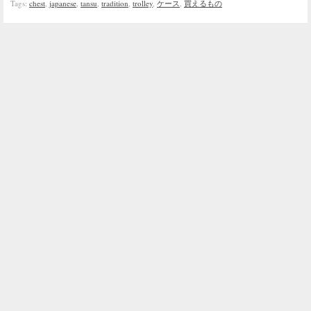
Tags:
chest
,
japanese
,
tansu
,
tradition
,
trolley
,
ケース
,
買えるもの