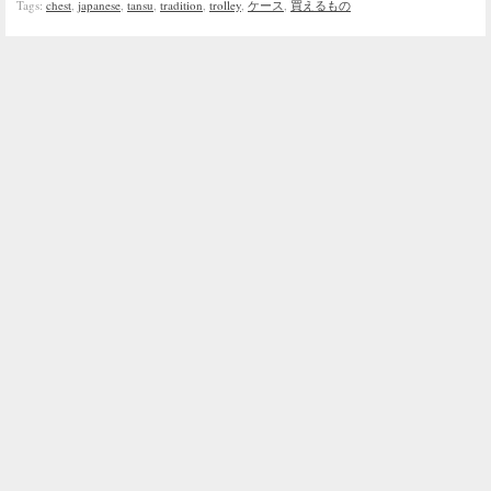
Tags:
chest
,
japanese
,
tansu
,
tradition
,
trolley
,
ケース
,
買えるもの