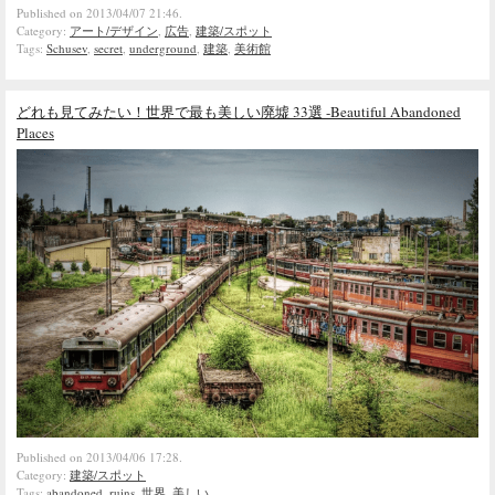
Published on 2013/04/07 21:46.
Category:
アート/デザイン
,
広告
,
建築/スポット
Tags:
Schusev
,
secret
,
underground
,
建築
,
美術館
どれも見てみたい！世界で最も美しい廃墟 33選 -Beautiful Abandoned
Places
Published on 2013/04/06 17:28.
Category:
建築/スポット
Tags:
abandoned
,
ruins
,
世界
,
美しい