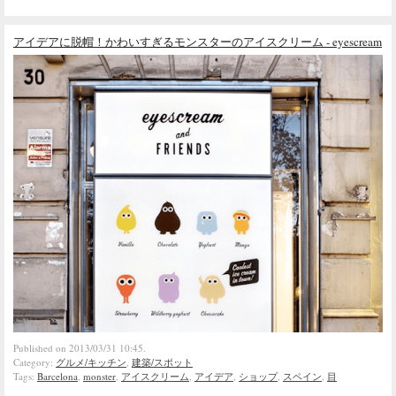
アイデアに脱帽！かわいすぎるモンスターのアイスクリーム - eyescream
Published on 2013/03/31 10:45.
Category:
グルメ/キッチン
,
建築/スポット
Tags:
Barcelona
,
monster
,
アイスクリーム
,
アイデア
,
ショップ
,
スペイン
,
目