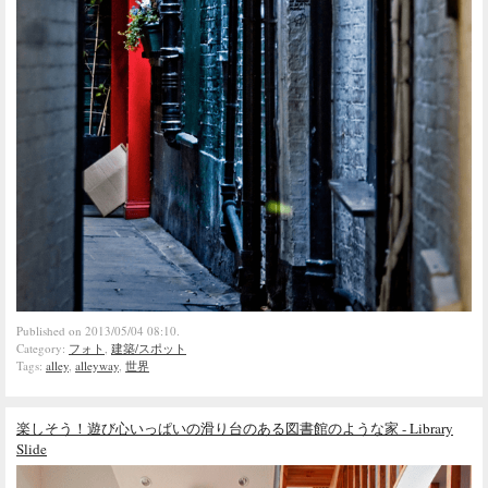
Published on 2013/05/04 08:10.
Category:
フォト
,
建築/スポット
Tags:
alley
,
alleyway
,
世界
楽しそう！遊び心いっぱいの滑り台のある図書館のような家 - Library
Slide