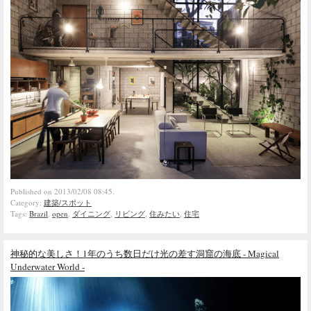
Published on 2013/02/08 08:45.
Category:
建築/スポット
Tags:
Brazil
,
open
,
ダイニング
,
リビング
,
住みたい
,
住宅
神秘的な美しさ！1年のうち数日だけ光の差す洞窟の海底 - Magical
Underwater World -