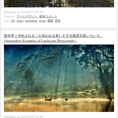
Published on 2013/01/17 00:39.
Category:
アート/デザイン
,
建築/スポット
Tags:
CG
,
statue
,
unrealistic
,
zoom
,
建築
,
景色
新年早々浄化される！心洗われる美しすぎる風景写真いろいろ -
Outstanding Examples of Landscape Photography -
Published on 2013/01/02 22:30.