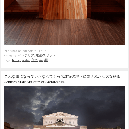
Published on 2013/04/21 12:16.
Category:
インテリア
,
建築/スポット
Tags:
library
,
slider
,
住宅
,
本
,
棚
こんな風になっていたなんて！有名建築の地下に隠された壮大な秘密 -
Schusev State Museum of Architecture