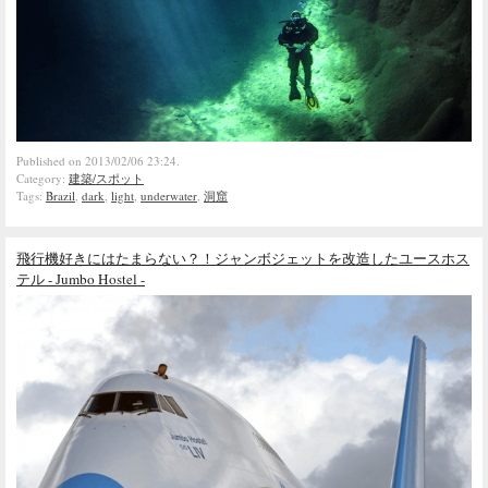
Published on 2013/02/06 23:24.
Category:
建築/スポット
Tags:
Brazil
,
dark
,
light
,
underwater
,
洞窟
飛行機好きにはたまらない？！ジャンボジェットを改造したユースホス
テル - Jumbo Hostel -