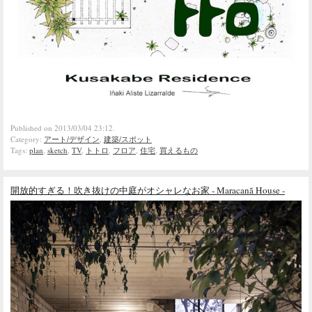
Published on 2013/03/04 23:12.
Category:
アート/デザイン
,
建築/スポット
Tags:
plan
,
sketch
,
TV
,
トトロ
,
フロア
,
住宅
,
買えるもの
開放的すぎる！吹き抜けの中庭がオシャレなお家 - Maracanã House -