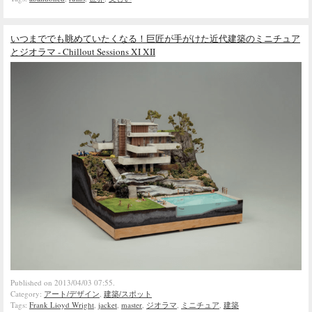
いつまででも眺めていたくなる！巨匠が手がけた近代建築のミニチュア
とジオラマ - Chillout Sessions XI XII
Published on 2013/04/03 07:55.
Category:
アート/デザイン
,
建築/スポット
Tags:
Frank Lioyd Wright
,
jacket
,
master
,
ジオラマ
,
ミニチュア
,
建築