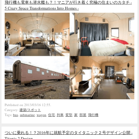
飛行機も電車も潜水艦も？！マニアが行き着く究極の住まいのカタチ -
5 Crazy Space Transformations Into Homes -
Published on 2013/03/16 12:55.
Category:
建築/スポット
Tags:
bus
,
submarine
,
wagon
,
住宅
,
列車
,
変型
,
家
,
部屋
,
飛行機
ついに乗れる！？2016年に就航予定のタイタニック２号デザイン公開 -
Titanic 2 Design -