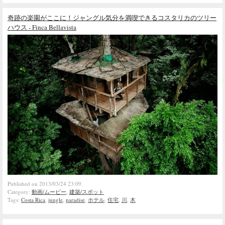
奇跡の楽園がここに！ジャングル気分を満喫できるコスタリカのツリー
ハウス - Finca Bellavista
Published on 2013/03/24 23:09.
Category:
動画/ムービー
,
建築/スポット
Tags:
Costa Rica
,
jungle
,
paradise
,
ホテル
,
住宅
,
川
,
木