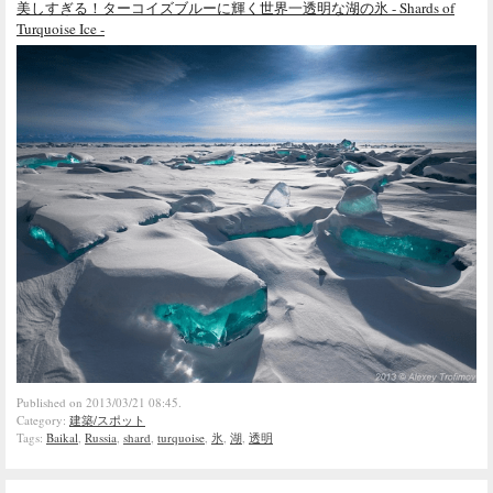
美しすぎる！ターコイズブルーに輝く世界一透明な湖の氷 - Shards of
Turquoise Ice -
Published on 2013/03/21 08:45.
Category:
建築/スポット
Tags:
Baikal
,
Russia
,
shard
,
turquoise
,
氷
,
湖
,
透明