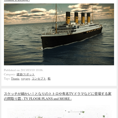
Published on 2013/03/10 10:06.
Category:
建築/スポット
Tags:
Titanic
,
voyage
,
コンセプト
,
船
スケッチが細かい！となりのトトロや有名TVドラマなどに登場する家
の間取り図 - TV FLOOR PLANS and MORE -