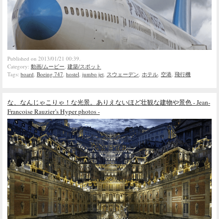
Published on 2013/01/21 00:39.
Category:
動画/ムービー
,
建築/スポット
Tags:
board
,
Boeing 747
,
hostel
,
jumbo jet
,
スウェーデン
,
ホテル
,
空港
,
飛行機
な、なんじゃこりゃ！な光景。ありえないほど壮観な建物や景色 - Jean-
Francoise Rauzier’s Hyper photos -