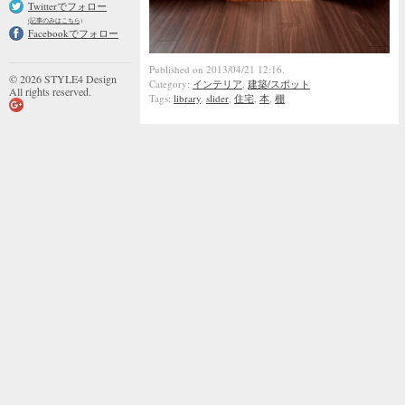
Twitterでフォロー
(記事のみはこちら)
Facebookでフォロー
Published on 2013/04/21 12:16.
© 2026 STYLE4 Design
Category:
インテリア
,
建築/スポット
All rights reserved.
Tags:
library
,
slider
,
住宅
,
本
,
棚