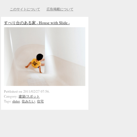
このサイトについて
広告掲載について
すべり台のある家 - House with Slide -
Published on 2011/02/27 07:56.
Category:
建築/スポット
Tags:
slider
,
住みたい
,
住宅