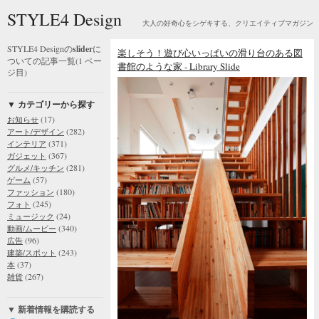
STYLE4 Design
大人の好奇心をシゲキする、クリエイティブマガジン
STYLE4 Designの
slider
に
楽しそう！遊び心いっぱいの滑り台のある図
ついての記事一覧(1 ペー
書館のような家 - Library Slide
ジ目)
▼ カテゴリーから探す
(17)
お知らせ
(282)
アート/デザイン
(371)
インテリア
(367)
ガジェット
(281)
グルメ/キッチン
(57)
ゲーム
(180)
ファッション
(245)
フォト
(24)
ミュージック
(340)
動画/ムービー
(96)
広告
(243)
建築/スポット
(37)
本
(267)
雑貨
▼ 新着情報を購読する