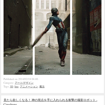
Published on 2014/02/18 04:40.
Category:
アート/デザイン
Tags:
3D
,
line
,
アニメーション
,
魔法
見たら欲しくなる！ 神の視点を手に入れられる衝撃の撮影ロボット -
Cinedrone