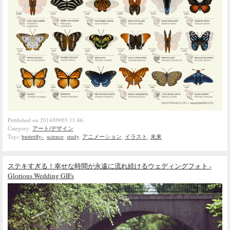
Published on 2014/09/03 11:46.
Category:
アート/デザイン
Tags:
butterfly-
,
science
,
study
,
アニメーション
,
イラスト
,
未来
ステキすぎる！幸せな時間が永遠に流れ続けるウェディングフォト -
Glorious Wedding GIFs