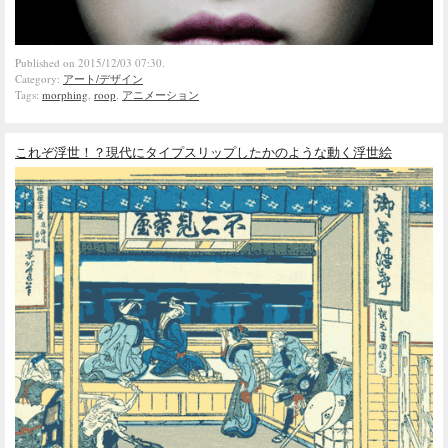
Published on 2015/12/03 07:30.
Category:
アート/デザイン
Tags:
morphing
,
roop
,
アニメーション
これぞ浮世！？現代にタイプスリップしたかのような動く浮世絵