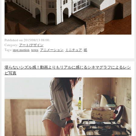
Published on 2015/08/13 08:00.
Category:
アート/デザイン
Tags:
stop motion
,
town
,
アニメーション
,
ミニチュア
,
紙
堪らないシズル感！動画よりもリアルに感じるシネマグラフによるレシ
ピ写真