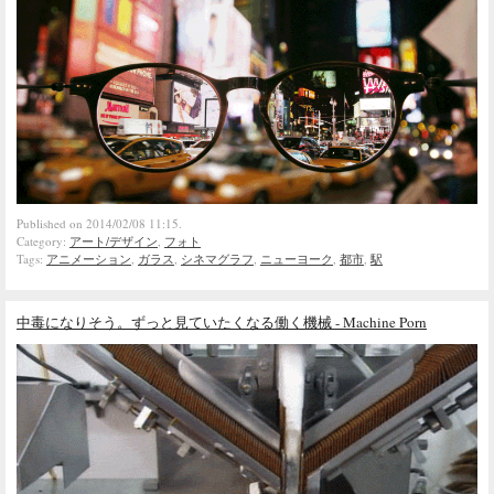
Published on 2014/02/08 11:15.
Category:
アート/デザイン
,
フォト
Tags:
アニメーション
,
ガラス
,
シネマグラフ
,
ニューヨーク
,
都市
,
駅
中毒になりそう。ずっと見ていたくなる働く機械 - Machine Porn