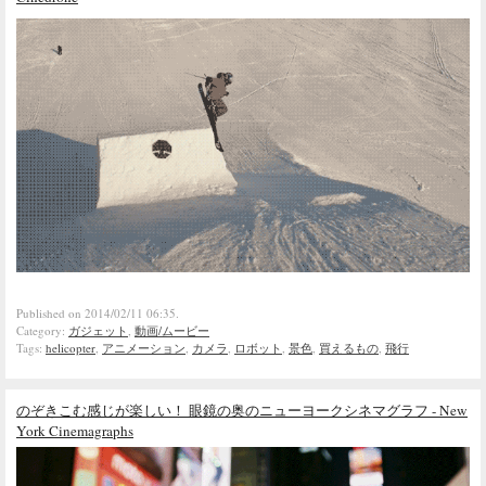
Published on 2014/02/11 06:35.
Category:
ガジェット
,
動画/ムービー
Tags:
helicopter
,
アニメーション
,
カメラ
,
ロボット
,
景色
,
買えるもの
,
飛行
のぞきこむ感じが楽しい！ 眼鏡の奥のニューヨークシネマグラフ - New
York Cinemagraphs