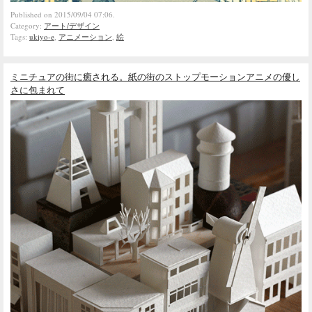
Published on 2015/09/04 07:06.
Category:
アート/デザイン
Tags:
ukiyo-e
,
アニメーション
,
絵
ミニチュアの街に癒される。紙の街のストップモーションアニメの優し
さに包まれて