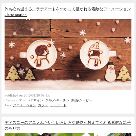
体も心も温まる。ラテアートをつかって描かれる素敵なアニメーション
- latte motion
Published on 2015/01/20 09:15.
Category:
アート/デザイン
,
グルメ/キッチン
,
動画/ムービー
Tags:
アニメーション
,
カフェ
,
ラテアート
ディズニーのアニメみたい！いろいろな動物が教えてくれる素敵な親子
のあり方