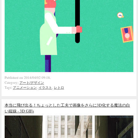
Published on 2014/04/02 09:18.
Category:
アート/デザイン
Tags:
アニメーション
,
イラスト
,
レトロ
本当に飛び出る！ちょっとした工夫で画像をさらに3D化する魔法の白
い縦線 - 3D GIFs