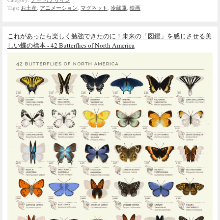
Tags:
お土産
,
アニメーション
,
マグネット
,
冷蔵庫
,
映画
これがあったら楽しく勉強できたのに！未来の「図鑑」を感じさせる美
しい蝶の標本 - 42 Butterflies of North America