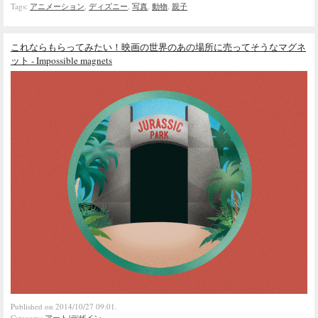
Tags:
アニメーション
,
ディズニー
,
写真
,
動物
,
親子
これならもらってみたい！映画の世界のあの場所に売ってそうなマグネ
ット - Impossible magnets
Published on 2014/10/27 09:01.
Category:
アート/デザイン