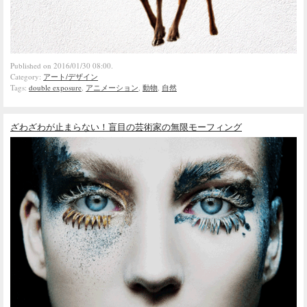
Published on 2016/01/30 08:00.
Category:
アート/デザイン
Tags:
double exposure
,
アニメーション
,
動物
,
自然
ざわざわが止まらない！盲目の芸術家の無限モーフィング