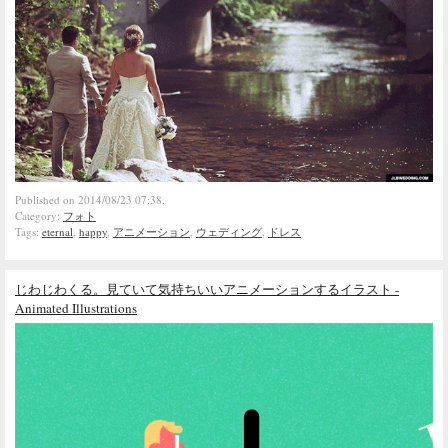
Published on 2014/08/23 07:38.
Category:
フォト
Tags:
eternal
,
happy
,
アニメーション
,
ウェディング
,
ドレス
じわじわくる。見ていて気持ちいいアニメーションするイラスト -
Animated Illustrations