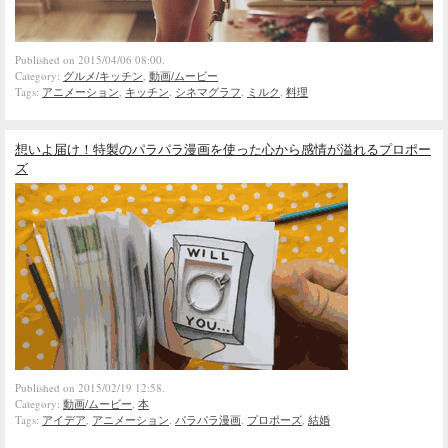
Published on 2015/04/06 08:00.
Category:
グルメ/キッチン
,
動画/ムービー
Tags:
アニメーション
,
キッチン
,
シネマグラフ
,
ミルク
,
料理
想いよ届け！特製のパラパラ漫画を使った心から感情が溢れるプロポー
ズ
Published on 2015/02/19 12:58.
Category:
動画/ムービー
,
本
Tags:
アイデア
,
アニメーション
,
パラパラ漫画
,
プロポーズ
,
結婚