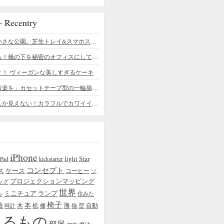
ecentry
デスクの上の小さな公園。芝生トレイ&スマホスタンドの midori SE/SF
ちょっと憧れる！橋の下を秘密のオフィスにしてしまったデザイナー
？！ ヴィーガンな美しすぎるケーキ
「日常に花と音楽を」カセットテープ型の一輪挿しがカワイイ - cassette vase
本物の植物にしか見えない！カラフルでカワイイ多肉植物＆フラワーケーキ
iPhone
light
Star
iPad
kickstarter
コンセプト
ス
ケース
コーヒー
ソ
プロジェクションマッピング
ッグ
世界
ミニチュア
ランプ
ル
住みた
椅子
本
海
旅
木
机
空
自動
時計
棚
猫
えるもの