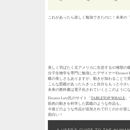
これがあったら楽しく勉強できたのに！未来の
美しく羽ばたく北アメリカに生息する42種類の蝶
分子生物学を専門に勉強したデザイナーEleanor 
蝶の美しさもありますが、動きが加わることで
こんな図鑑があったらきっと自分ももっと小さ
未来の教科書は電子化されていくとこのように
Eleanor Lutz氏のサイト「
TABLETOP WHALE
」
筋肉の動きを科学した図鑑のような作品も。
今後どのような作品が追加されて行くのかが楽
面白い！