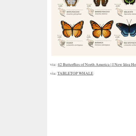
via:
42 Butterflies of North America | I New Idea 
via:
TABLETOP WHALE