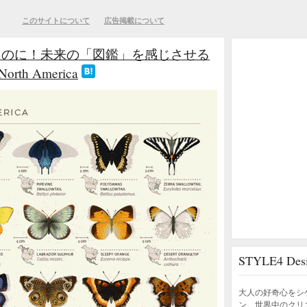
このサイトについて
広告掲載について
たのに！未来の「図鑑」を感じさせる
orth America
STYLE4 D
大人の好奇心をシ
ン。世界中のクリ