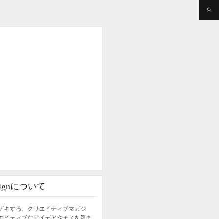
esignについて
ゲキする、クリエイティブマガジ
エイティブなアイデアやモノを気ま