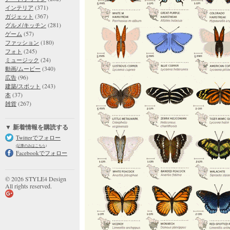
(371)
インテリア
(367)
ガジェット
(281)
グルメ/キッチン
(57)
ゲーム
(180)
ファッション
(245)
フォト
(24)
ミュージック
(340)
動画/ムービー
(96)
広告
(243)
建築/スポット
(37)
本
(267)
雑貨
▼ 新着情報を購読する
Twitterでフォロー
(記事のみはこちら)
Facebookでフォロー
© 2026 STYLE4 Design
All rights reserved.