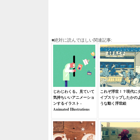
■絶対に読んでほしい関連記事:
じわじわくる。見ていて
これぞ浮世！？現代に
気持ちいいアニメーショ
イプスリップしたかの
ンするイラスト -
うな動く浮世絵
Animated Illustrations