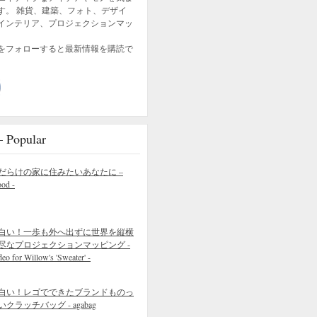
す。 雑貨、建築、フォト、デザイ
インテリア、プロジェクションマッ
をフォローすると最新情報を購読で
opular
だらけの家に住みたいあなたに –
ood -
白い！一歩も外へ出ずに世界を縦横
尽なプロジェクションマッピング -
eo for Willow's 'Sweater' -
白い！レゴでできたブランドものっ
いクラッチバッグ - agabag