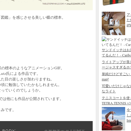
ア
「図鑑」を感じさせる美しい蝶の標本。
た
iP
サンドイッチはお
てるんだ！ - Caribou 
ライトアップが美
ージャスすぎるホテル - 
の標本のようなアニメーションGIF。
Lutz氏による作品です。
単純だけどすごい
見た目の楽しさが加わりますね。
map²
い頃に勉強していたかもしれません。
可愛いだけじゃな
なっていくのでしょうか。
なライト
テニスコートを使
では他にも作品が公開されています。
TETRA.TENNIS v3.
しみです。
今
し
Int