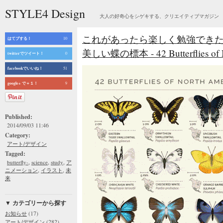
STYLE4 Design
大人の好奇心をシゲキする、クリエイティブマガジン
これがあったら楽しく勉強でき
はてブする！
10
美しい蝶の標本 - 42 Butterflies of N
twitterでツイート！
0
facebookでいいね！
51
google+ で＋１！
9
Published:
2014/09/03 11:46
Category:
アート/デザイン
Tagged:
,
,
,
butterfly-
science
study
ア
,
,
ニメーション
イラスト
未
来
▼ カテゴリーから探す
(17)
お知らせ
(282)
アート/デザイン