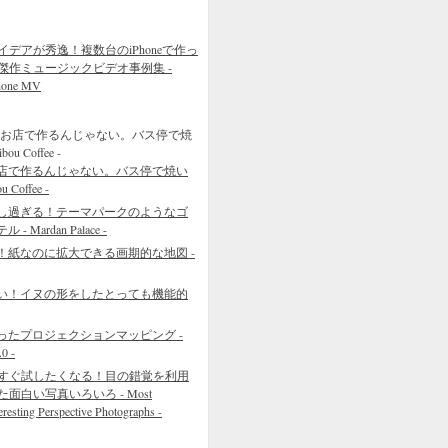
イデアが秀逸！複数台のiPhoneで作っ
傑作ミュージックビデオ事例集 -
hone MV
店で作るんじゃない。バス停で焼い
Coffee -
し過ぎる！テーマパークのようなゴ
Mardan Palace -
！紙なのに拡大できる画期的な地図 -
い！イヌの形をしたとっても機能的
ったプロジェクションマッピング -
0 -
すぐ試したくなる！目の錯覚を利用
た面白い写真いろいろ - Most
eresting Perspective Photographs -