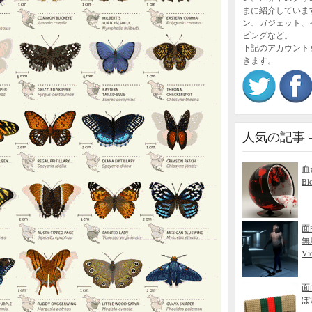
まに紹介していま
ン、ガジェット、
ピングなど。
下記のアカウント
きます。
人気の記事 – P
血
Bl
面
無
Vid
面
ぽ