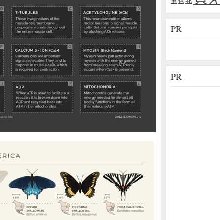
花
車
色
PR
PR