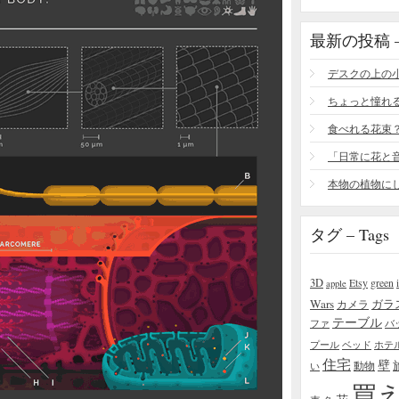
最新の投稿 – R
食べれる花束
タグ – Tags
3D
Etsy
green
apple
Wars
ガラ
カメラ
テーブル
ファ
バ
プール
ベッド
ホテ
住宅
壁
い
動物
買