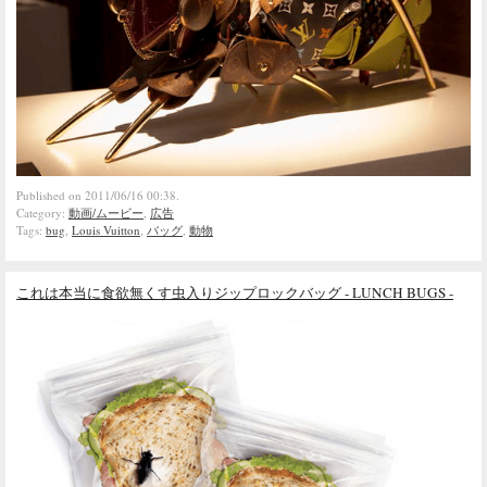
Published on 2011/06/16 00:38.
Category:
動画/ムービー
,
広告
Tags:
bug
,
Louis Vuitton
,
バッグ
,
動物
これは本当に食欲無くす虫入りジップロックバッグ - LUNCH BUGS -