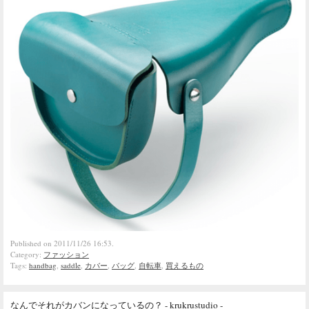
Published on 2011/11/26 16:53.
Category:
ファッション
Tags:
handbag
,
saddle
,
カバー
,
バッグ
,
自転車
,
買えるもの
なんでそれがカバンになっているの？ - krukrustudio -