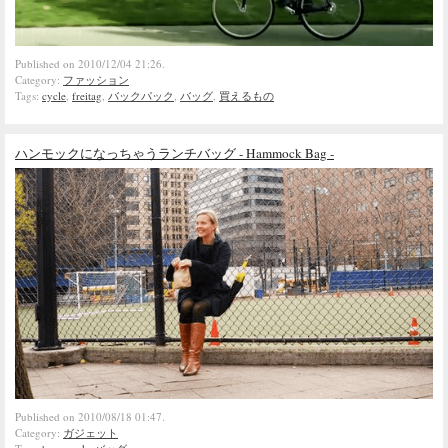
Published on 2010/12/04 21:26.
Category:
ファッション
Tags:
cycle
,
freitag
,
バックパック
,
バッグ
,
買えるもの
ハンモックになっちゃうランチバッグ - Hammock Bag -
Published on 2010/08/18 01:47.
Category:
ガジェット