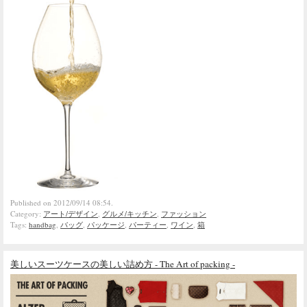
Published on 2012/09/14 08:54.
Category:
アート/デザイン
,
グルメ/キッチン
,
ファッション
Tags:
handbag
,
バッグ
,
パッケージ
,
パーティー
,
ワイン
,
箱
美しいスーツケースの美しい詰め方 - The Art of packing -