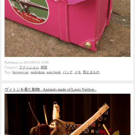
Published on 2011/09/10 10:08.
Category:
ファッション
,
雑貨
Tags:
luggage tag
,
moleskine
,
note book
,
バッグ
,
メモ
,
買えるもの
ヴィトンを着た動物 - Animals made of Louis Vuitton -