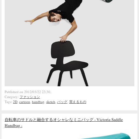
Published on 2012/03/22 23:30.
Category:
ファッション
Tags:
2D
,
cartoon
,
handbag
,
sketch
,
バッグ
,
買えるもの
自転車のサドルと融合するオシャレなミニバッグ - Victoria Saddle
Handbag -