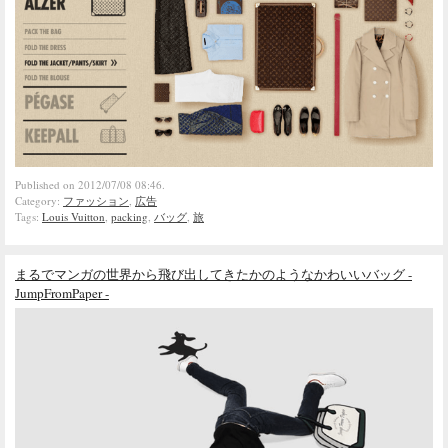
Published on 2012/07/08 08:46.
Category:
ファッション
,
広告
Tags:
Louis Vuitton
,
packing
,
バッグ
,
旅
まるでマンガの世界から飛び出してきたかのようなかわいいバッグ -
JumpFromPaper -