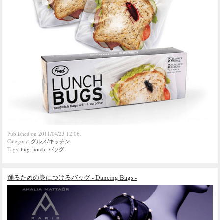
Published on 2011/04/23 12:06.
Category:
グルメ/キッチン
Tags:
bug
,
lunch
,
バッグ
踊るための身につけるバッグ - Dancing Bags -