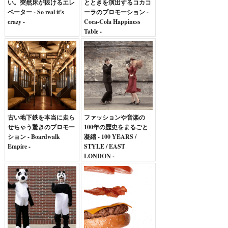
い。突然床が抜けるエレ
とときを演出するコカコ
ベーター - So real it's
ーラのプロモーション -
crazy -
Coca-Cola Happiness
Table -
古い地下鉄を本当に走ら
ファッションや音楽の
せちゃう驚きのプロモー
100年の歴史をまるごと
ション - Boardwalk
凝縮 - 100 YEARS /
Empire -
STYLE / EAST
LONDON -