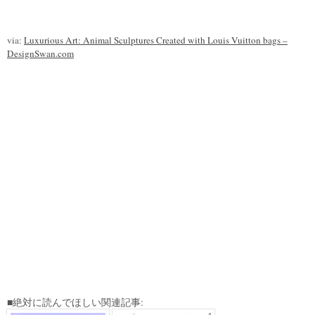
via:
Luxurious Art: Animal Sculptures Created with Louis Vuitton bags –
DesignSwan.com
■絶対に読んでほしい関連記事: