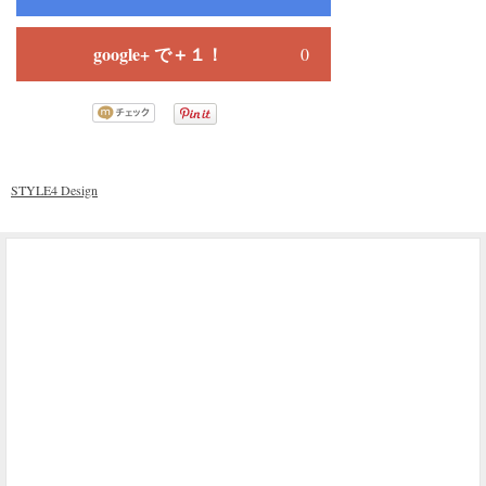
google+ で＋１！
0
STYLE4 Design