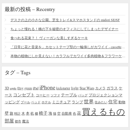
最新の投稿 – Recentry
デスクの上の小さな公園。芝生トレイ&スマホスタンドの midori SE/SF
ちょっと憧れる！橋の下を秘密のオフィスにしてしまったデザイナー
食べれる花束？！ ヴィーガンな美しすぎるケーキ
「日常に花と音楽を」カセットテープ型の一輪挿しがカワイイ - cassette vase
本物の植物にしか見えない！カラフルでカワイイ多肉植物＆フラワーケーキ
タグ – Tags
iPhone
light
Star Wars
ガラス
3D
Etsy
green
カメラ
ケ
iPad
kickstarter
apple
コンセプト
テーブル
プロジェクションマ
ース
コーヒー
ソファ
バッグ
世界
住宅
ッピング
ミニチュア
ランプ
プール
ベッド
ホテル
住みたい
動物
買えるもの
椅子
壁
花
本
海
旅
木
机
空
自動車
時計
棚
猫
色
部屋
魔法
都市