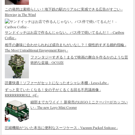
この発想は素晴らしい！地下鉄の駅のリアルに実感できる広告がすごい -
Blowing in The Wind
サンドイッチはお店で作るんじゃない。バス停で焼いてるんだ！ - Caribou
Coffee -
相手の趣味に合わせられれば成功まちがいなし？！個性的すぎる婚約指輪 -
The Most Untraditional Engagement Rings -
ファンタジーすぎる！まるで映画の舞台を作るかのような芸
術的な盆栽 - OCOZE
読書快適！ソファーがセットになったオシャレ本棚 - Lese+Lebe -
ずっと見ていたくなる！女の子がくるくる回る不思議画像 -
RRRRRRRROLL_gif -
細部までカワイイ！ 新発売のLEGOミニクーパーがカッコい
い - The new Lego Mini Cooper
圧縮機能がついた本当に便利なスーツケース - Vacuum Packed Suitcase -