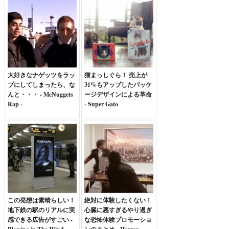
大好きなナゲッツをラッ
猫まっしぐら！ 売上が
プにしてしまったら、な
31%もアップしたパッケ
んと・・・ - McNuggets
ージデザインによる革命
Rap -
- Super Gato
この発想は素晴らしい！
絶対に体験したくない！
地下鉄の駅のリアルに実
心臓に悪すぎるやり過ぎ
感できる広告がすごい -
な恐怖体験プロモーショ