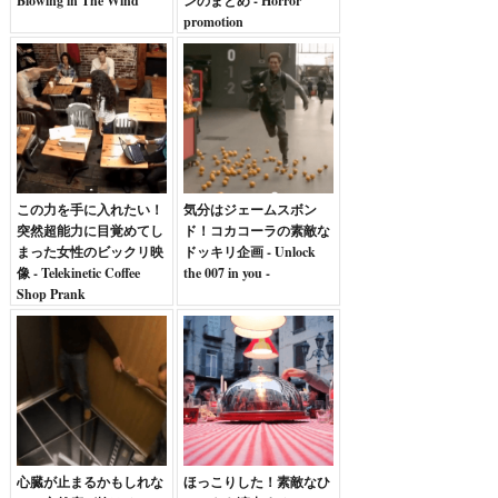
Blowing in The Wind
ンのまとめ - Horror
promotion
この力を手に入れたい！
気分はジェームスボン
突然超能力に目覚めてし
ド！コカコーラの素敵な
まった女性のビックリ映
ドッキリ企画 - Unlock
像 - Telekinetic Coffee
the 007 in you -
Shop Prank
心臓が止まるかもしれな
ほっこりした！素敵なひ