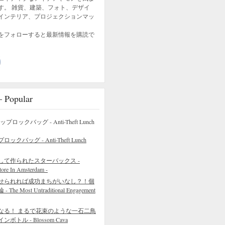
す。 雑貨、建築、フォト、デザイ
インテリア、プロジェクションマッ
をフォローすると最新情報を購読で
opular
バッグ - Anti-Theft Lunch
して作られたスターバックス -
tore In Amsterdam -
せられれば成功まちがいなし？！個
 Most Untraditional Engagement
なる！ まるで花束のような一石二鳥
トル - Blossom Cava