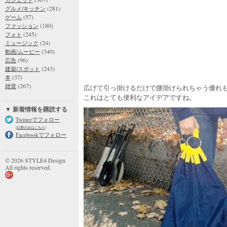
(281)
グルメ/キッチン
(57)
ゲーム
(180)
ファッション
(245)
フォト
(24)
ミュージック
(340)
動画/ムービー
(96)
広告
(243)
建築/スポット
(37)
本
(267)
雑貨
広げて引っ掛けるだけで腰掛けられちゃう優れ
これはとても便利なアイデアですね。
▼ 新着情報を購読する
Twitterでフォロー
(記事のみはこちら)
Facebookでフォロー
© 2026 STYLE4 Design
All rights reserved.