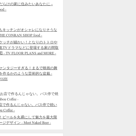
だらけの家に住みたいあなたに –
ood -
もキッチンがオシャレになりそうな
 CONRAN SHOP food -
ケッチが細かい！となりのトトロや
名TVドラマなどに登場する家の間取
 - TV FLOOR PLANS and MORE -
ァンタジーすぎる！まるで映画の舞
を作るかのような芸術的な盆栽 -
COZE
店で作るんじゃない。バス停で焼い
Coffee -
！ビールを丸裸にして魅力を最大限
イン - Meet Naked Beer -