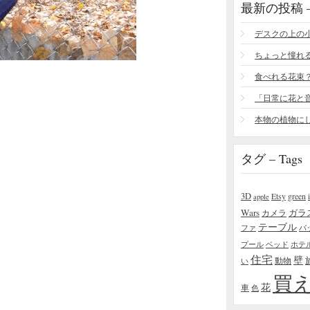
最新の投稿 – R
食べれる花束
タグ – Tags
3D
Etsy
green
apple
Wars
ガラ
カメラ
テーブル
ファ
バ
プール
ベッド
ホテ
住宅
壁
い
動物
買
花
車
色