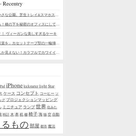
ecentry
デスクの上の小さな公園。芝生トレイ&スマホスタンドの midori SE/SF
ちょっと憧れる！橋の下を秘密のオフィスにしてしまったデザイナー
？！ ヴィーガンな美しすぎるケーキ
「日常に花と音楽を」カセットテープ型の一輪挿しがカワイイ - cassette vase
本物の植物にしか見えない！カラフルでカワイイ多肉植物＆フラワーケーキ
iPhone
light
Star
iPad
kickstarter
コンセプト
ス
ケース
コーヒー
ソ
プロジェクションマッピング
ッグ
世界
ミニチュア
ランプ
ル
住みた
椅子
本
海
旅
木
机
空
自動
時計
棚
猫
えるもの
部屋
魔法
都市