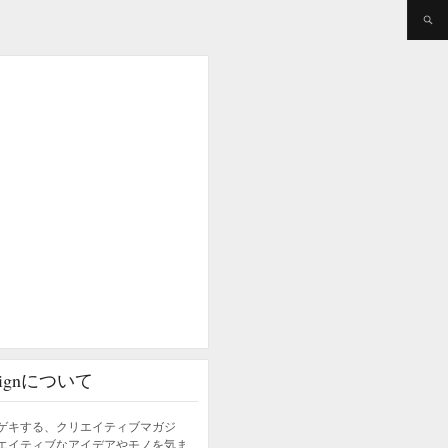
esignについて
ゲキする、クリエイティブマガジ
エイティブなアイデアやモノを気ま