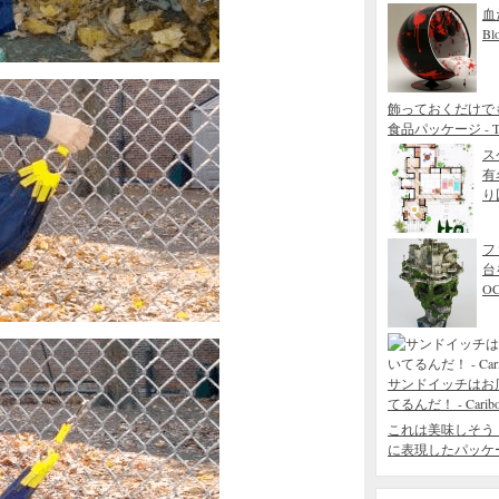
血
Bl
飾っておくだけで
食品パッケージ - THE
ス
有
り図
フ
台
O
サンドイッチはお
てるんだ！ - Caribou 
これは美味しそう
に表現したパッケージデザ