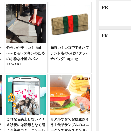
PR
PR
を
色合いが美しい！iPad
面白い！レゴでできたブ
シ
miniとモレスキンのため
ランドものっぽいクラッ
き
の小粋な小脇カバン -
チバッグ - agabag
KOWAKI
！
これなら炎上しない？！
リアルすぎてお腹空きそ
が
８秒後には跡形もなく消
う！食品サンプルのユニ
テ
える新型コミュニケーシ
ークなスマホスタンド -