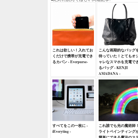
これは欲しい！入れてお
こんな画期的なバッグ
くだけで携帯が充電でき
待っていた！とてもオ
るカバン - Everpurse-
ャレなスマホを充電で
るバッグ - KENJI
AMADANA -
すべてをこの一枚に -
これ誰でも光の魔術師
iEveryting -
ライトペインティング
簡単にできる魔法のス