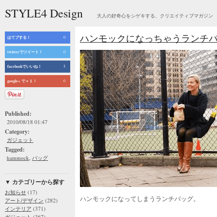
STYLE4 Design
大人の好奇心をシゲキする、クリエイティブマガジン
ハンモックになっちゃうランチバッグ -
はてブする！
0
twitterでツイート！
0
facebookでいいね！
5
google+ で＋１！
0
Published:
2010/08/18 01:47
Category:
ガジェット
Tagged:
,
hammock
バッグ
▼ カテゴリーから探す
(17)
お知らせ
ハンモックになってしまうランチバッグ。
(282)
アート/デザイン
(371)
インテリア
(367)
ガジェット