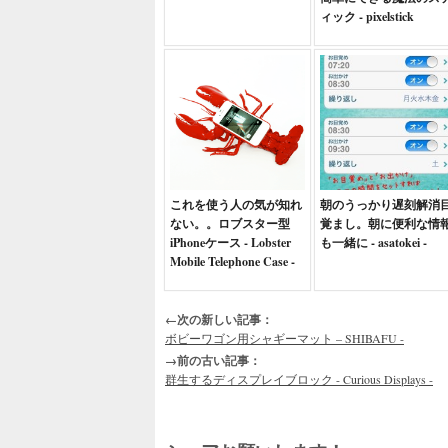
ィック - pixelstick
これを使う人の気が知れ
朝のうっかり遅刻解消
ない。。ロブスター型
覚まし。朝に便利な情
iPhoneケース - Lobster
も一緒に - asatokei -
Mobile Telephone Case -
←次の新しい記事：
ボビーワゴン用シャギーマット – SHIBAFU -
→前の古い記事：
群生するディスプレイブロック - Curious Displays -