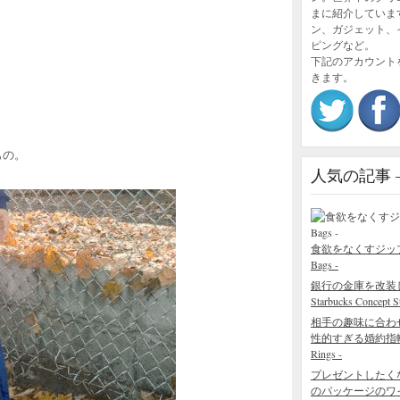
まに紹介していま
ン、ガジェット、
ピングなど。
下記のアカウント
きます。
もの。
人気の記事 – P
食欲をなくすジップロック
Bags -
銀行の金庫を改装
Starbucks Concept S
相手の趣味に合わ
性的すぎる婚約指輪 - The
Rings -
プレゼントしたく
のパッケージのワインボ