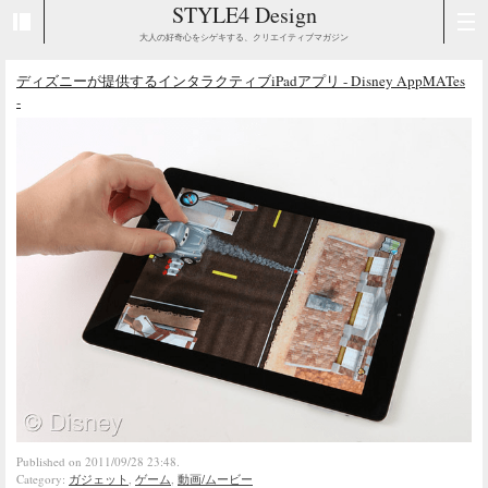
STYLE4 Design
大人の好奇心をシゲキする、クリエイティブマガジン
ディズニーが提供するインタラクティブiPadアプリ - Disney AppMATes
-
Published on 2011/09/28 23:48.
Category:
ガジェット
,
ゲーム
,
動画/ムービー