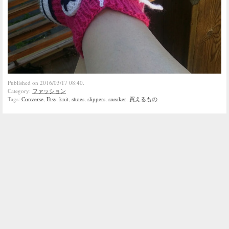
Published on 2016/03/17 08:40.
Category:
ファッション
Tags:
Converse
,
Etsy
,
knit
,
shoes
,
slippers
,
sneaker
,
買えるもの