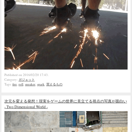
Published on 2016/02/20 17:43.
Category:
ガジェット
Tags:
fire
,
roll
,
sneaker
,
spark
,
買えるもの
次元を変える発想！現実をゲームの世界に見立てる視点の写真が面白い
- Two Dimensional World -