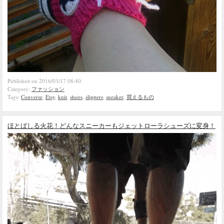
Published on 2016/03/17 08:40.
Category:
ファッション
Tags:
Converse
,
Etsy
,
knit
,
shoes
,
slippers
,
sneaker
,
買えるもの
ほとばしる火花！どんなスニーカーもジェットローラシューズに変身！