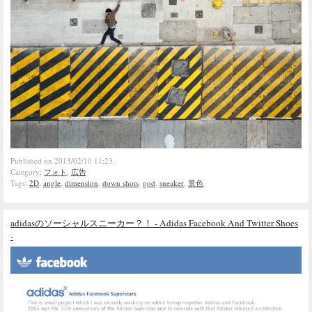
Published on 2013/02/10 11:23.
Category:
フォト
,
広告
Tags:
2D
,
angle
,
dimension
,
down shots
,
god
,
sneaker
,
景色
adidasのソーシャルスニーカー？！ - Adidas Facebook And Twitter Shoes
-