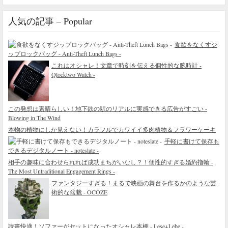
人気の記事 – Popular
食欲をなくすジ
ップロックバッグ - Anti-Theft Lunch Bags -
これはオシャレ！文章で時刻を伝える個性的な腕時計 -
Qlocktwo Watch -
この発想は素晴らしい！地下鉄の駅のリアルに実感できる広告がすごい -
Blowing in The Wind
本物の植物にしか見えない！カラフルでカワイイ多肉植物＆フラワーケーキ
手軽に書けて保存も
できるデジタルノート - noteslate -
相手の趣味に合わせられれば成功まちがいなし？！個性的すぎる婚約指輪 -
The Most Untraditional Engagement Rings -
ファンタジーすぎる！まるで映画の舞台を作るかのような芸
術的な盆栽 - OCOZE
読書快適！ソファーがセットになったオシャレ本棚 - Lese+Lebe -