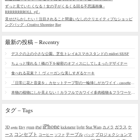
ずっと見ていたくなる！女の子がくるくる回る不思議画像 -
RRRRRRRROLL_gif -
見せびらかしたい！注目されること間違いなしのクリエイティブなショッピ
ングバッグ - Creative Shopping Bag
最新の投稿 – Recentry
デスクの上の小さな公園。芝生トレイ&スマホスタンドの midori SE/SF
ちょっと憧れる！橋の下を秘密のオフィスにしてしまったデザイナー
食べれる花束？！ ヴィーガンな美しすぎるケーキ
「日常に花と音楽を」カセットテープ型の一輪挿しがカワイイ - cassette vase
本物の植物にしか見えない！カラフルでカワイイ多肉植物＆フラワーケーキ
タグ – Tags
iPhone
light
Star Wars
ガラス
3D
Etsy
green
カメラ
ケ
iPad
kickstarter
apple
コンセプト
テーブル
プロジェクションマ
ース
コーヒー
ソファ
バッグ