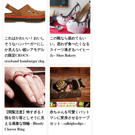
これはかわいい！おいし
この靴なら舐めてもい
そうなハンバーガーにし
い。思わず食べたくなる
か見えない超レアモデル
スイーツ過ぎるハイヒー
の限定CROCS -
ル - Shoe Bakery
crocband hamburger clog
【閲覧注意】怖すぎる！
赤ちゃんを可愛くバット
指を切り落としそうに見
マンに変身させるケープ
える過激な指輪 - Bloody
セット - calleighsclips -
Cleaver Ring