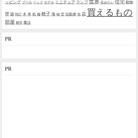
世界
住宅
ッピング
ミニチュア
ランプ
プール
ベッド
ホテル
住みたい
動物
買えるもの
椅子
壁
花
本
海
旅
木
机
空
自動車
時計
棚
猫
色
部屋
魔法
都市
PR
PR