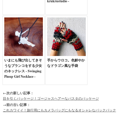
krukrustudio -
いまにも飛び出してきそ
手からウロコ。色鮮やか
うなブランコをする少女
なドラゴン風な手袋
のネックレス - Swinging
Pinup Girl Necklace -
←次の新しい記事：
目を引くパッケージ！ゴージャスヘアーなパスタのパッケージ
→前の古い記事：
これカワイイ！旅行用にもカメラバッグにもなるオシャレなバックパック