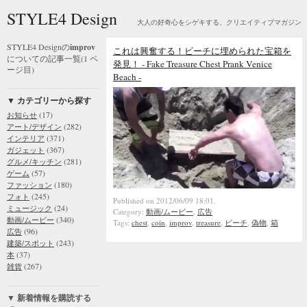
STYLE4 Design
大人の好奇心をシゲキする、クリエイティブマガジン
STYLE4 Designの
improv
これは興奮する！ビーチに埋められた宝箱を
についての記事一覧(1 ペ
発見！ - Fake Treasure Chest Prank Venice
ージ目)
Beach -
▼ カテゴリーから探す
(17)
お知らせ
(282)
アート/デザイン
(371)
インテリア
(367)
ガジェット
(281)
グルメ/キッチン
(57)
ゲーム
(180)
ファッション
(245)
フォト
Published on 2012/06/09 18:01.
(24)
ミュージック
Category:
動画/ムービー
,
広告
(340)
動画/ムービー
Tags:
chest
,
coin
,
improv
,
treasure
,
ビーチ
,
偽物
,
箱
(96)
広告
(243)
建築/スポット
(37)
本
(267)
雑貨
▼ 新着情報を購読する