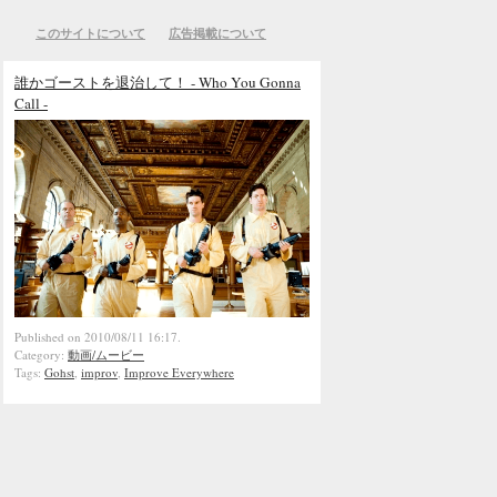
このサイトについて
広告掲載について
誰かゴーストを退治して！ - Who You Gonna
Call -
Published on 2010/08/11 16:17.
Category:
動画/ムービー
Tags:
Gohst
,
improv
,
Improve Everywhere