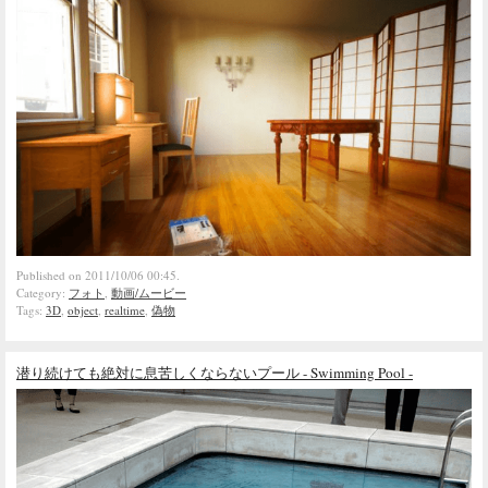
Published on 2011/10/06 00:45.
Category:
フォト
,
動画/ムービー
Tags:
3D
,
object
,
realtime
,
偽物
潜り続けても絶対に息苦しくならないプール - Swimming Pool -