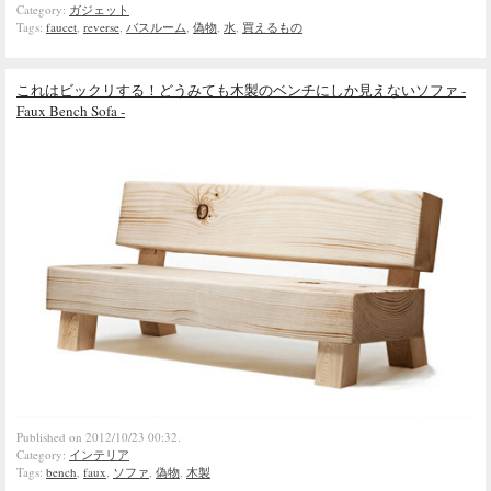
Category:
ガジェット
Tags:
faucet
,
reverse
,
バスルーム
,
偽物
,
水
,
買えるもの
これはビックリする！どうみても木製のベンチにしか見えないソファ -
Faux Bench Sofa -
Published on 2012/10/23 00:32.
Category:
インテリア
Tags:
bench
,
faux
,
ソファ
,
偽物
,
木製