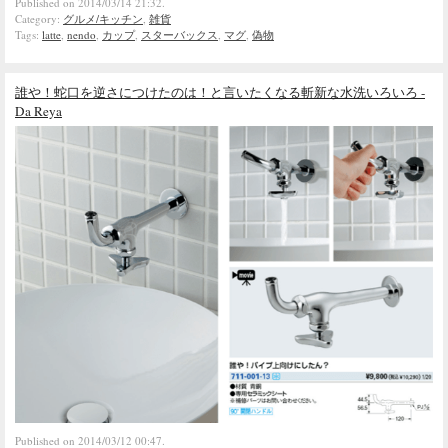
Published on 2014/03/14 21:32.
Category:
グルメ/キッチン
,
雑貨
Tags:
latte
,
nendo
,
カップ
,
スターバックス
,
マグ
,
偽物
誰や！蛇口を逆さにつけたのは！と言いたくなる斬新な水洗いろいろ -
Da Reya
Published on 2014/03/12 00:47.