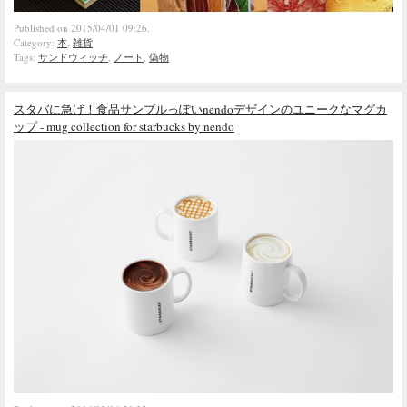
Published on 2015/04/01 09:26.
Category:
本
,
雑貨
Tags:
サンドウィッチ
,
ノート
,
偽物
スタバに急げ！食品サンプルっぽいnendoデザインのユニークなマグカ
ップ - mug collection for starbucks by nendo