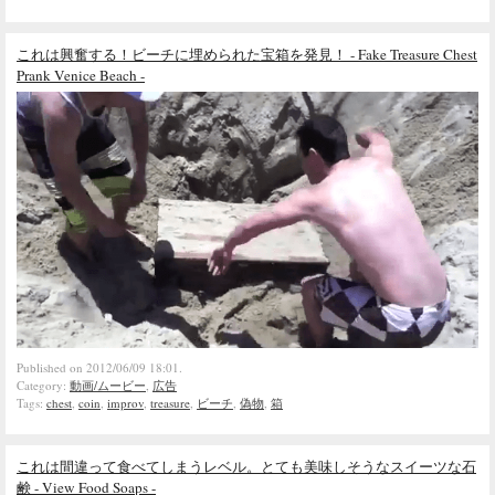
これは興奮する！ビーチに埋められた宝箱を発見！ - Fake Treasure Chest
Prank Venice Beach -
Published on 2012/06/09 18:01.
Category:
動画/ムービー
,
広告
Tags:
chest
,
coin
,
improv
,
treasure
,
ビーチ
,
偽物
,
箱
これは間違って食べてしまうレベル。とても美味しそうなスイーツな石
鹸 - View Food Soaps -