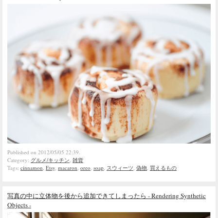
Published on 2012/05/05 22:39.
Category:
グルメ/キッチン
,
雑貨
Tags:
cinnamon
,
Etsy
,
macaron
,
oreo
,
soap
,
スウィーツ
,
偽物
,
買えるもの
写真の中に立体物を後から追加できてしまったら - Rendering Synthetic
Objects -