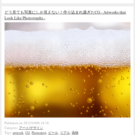
どう見ても写真にしか見えない！作り込まれ過ぎたCG - Artworks that
Look Like Photographs -
Published on 2012/10/08 18:18.
Category:
アート/デザイン
Tags:
artwork
,
CG
,
Photoshop
,
ビール
,
リアル
,
偽物