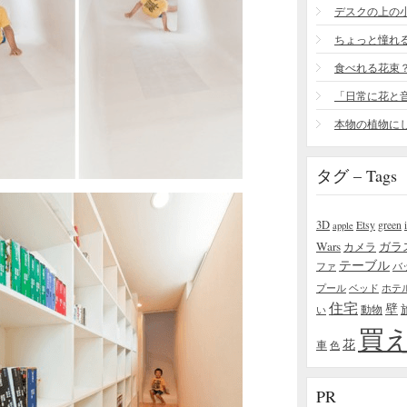
食べれる花束
タグ – Tags
3D
Etsy
green
apple
Wars
ガラ
カメラ
テーブル
ファ
バ
プール
ベッド
ホテ
住宅
壁
い
動物
買
花
車
色
PR