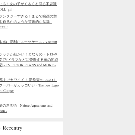
なる！女の子がくるくる回る不思議
L_gif -
ァンタジーすぎる！まるで映画の舞
を作るかのような芸術的な盆栽 -
COZE
に便利なスーツケース - Vacuum
ケッチが細かい！となりのトトロや
名TVドラマなどに登場する家の間取
 - TV FLOOR PLANS and MORE -
部までカワイイ！ 新発売のLEGOミ
クーパーがカッコいい - The new Lego
ni Cooper
 - Nature Aquariums and
ion -
ecentry