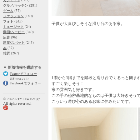
(281)
グルメ/キッチン
(57)
ゲーム
(180)
ファッション
(245)
フォト
子供が大喜びしそうな滑り台のある家。
(24)
ミュージック
(340)
動画/ムービー
(96)
広告
(243)
建築/スポット
(37)
本
(267)
雑貨
▼ 新着情報を購読する
Twitterでフォロー
1階から3階までを階段と滑り台でぐるっと囲ま
(記事のみはこちら)
Facebookでフォロー
すごく楽しそう！
家の雰囲気も好きです。
この手の秘密基地的なものは子供は大好きそう
© 2026 STYLE4 Design
こういう遊び心のあるお家に住みたいです。
All rights reserved.