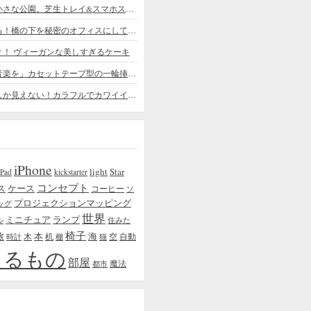
デスクの上の小さな公園。芝生トレイ&スマホスタンドの midori SE/SF
ちょっと憧れる！橋の下を秘密のオフィスにしてしまったデザイナー
？！ ヴィーガンな美しすぎるケーキ
「日常に花と音楽を」カセットテープ型の一輪挿しがカワイイ - cassette vase
本物の植物にしか見えない！カラフルでカワイイ多肉植物＆フラワーケーキ
iPhone
light
Star
iPad
kickstarter
コンセプト
ス
ケース
コーヒー
ソ
プロジェクションマッピング
ッグ
世界
ミニチュア
ランプ
ル
住みた
椅子
本
海
旅
木
机
空
自動
時計
棚
猫
えるもの
部屋
魔法
都市