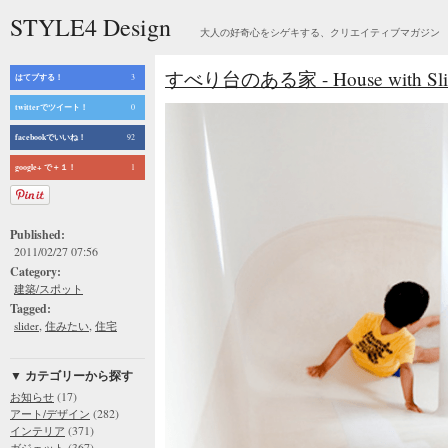
STYLE4 Design
大人の好奇心をシゲキする、クリエイティブマガジン
すべり台のある家 - House with Slid
はてブする！
3
twitterでツイート！
0
facebookでいいね！
92
google+ で＋１！
1
Published:
2011/02/27 07:56
Category:
建築/スポット
Tagged:
,
,
slider
住みたい
住宅
▼ カテゴリーから探す
(17)
お知らせ
(282)
アート/デザイン
(371)
インテリア
(367)
ガジェット