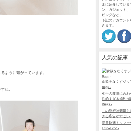
まに紹介していま
ン、ガジェット、
ピングなど。
下記のアカウント
きます。
人気の記事 – P
れるように繋がっています。
食欲をなくすジップロック
Bags -
ですね。
相手の趣味に合わ
性的すぎる婚約指輪 - The
Rings -
この発想は素晴ら
きる広告がすごい - Blo
読書快適！ソファ
Lese+Lebe -