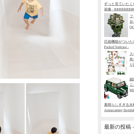
ずっと見ていたく
画像 - RRRRRRRROL
フ
台
O
圧縮機能がついた本当
Packed Suitcase -
ス
有
り図
細
ニ
Mi
素晴らしすぎる水槽の造園術
Aquascaping Inspirat
最新の投稿 – R