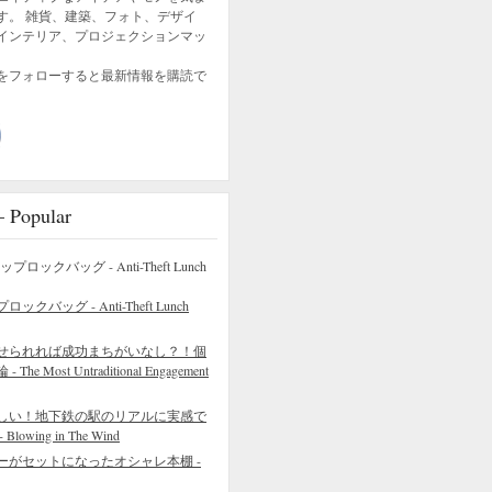
す。 雑貨、建築、フォト、デザイ
インテリア、プロジェクションマッ
をフォローすると最新情報を購読で
opular
バッグ - Anti-Theft Lunch
せられれば成功まちがいなし？！個
 Most Untraditional Engagement
しい！地下鉄の駅のリアルに実感で
wing in The Wind
ーがセットになったオシャレ本棚 -