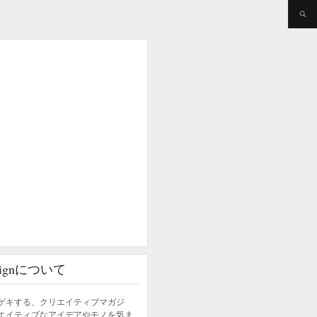
esignについて
ゲキする、クリエイティブマガジ
エイティブなアイデアやモノを気ま