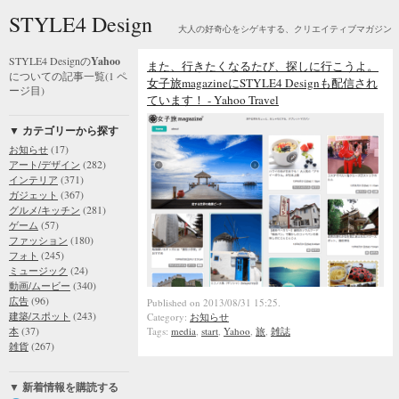
STYLE4 Design
大人の好奇心をシゲキする、クリエイティブマガジン
STYLE4 Designの
Yahoo
また、行きたくなるたび、探しに行こうよ。
についての記事一覧(1 ペ
女子旅magazineにSTYLE4 Designも配信され
ージ目)
ています！ - Yahoo Travel
▼ カテゴリーから探す
(17)
お知らせ
(282)
アート/デザイン
(371)
インテリア
(367)
ガジェット
(281)
グルメ/キッチン
(57)
ゲーム
(180)
ファッション
(245)
フォト
(24)
ミュージック
(340)
動画/ムービー
(96)
広告
Published on 2013/08/31 15:25.
(243)
建築/スポット
Category:
お知らせ
(37)
本
Tags:
media
,
start
,
Yahoo
,
旅
,
雑誌
(267)
雑貨
▼ 新着情報を購読する