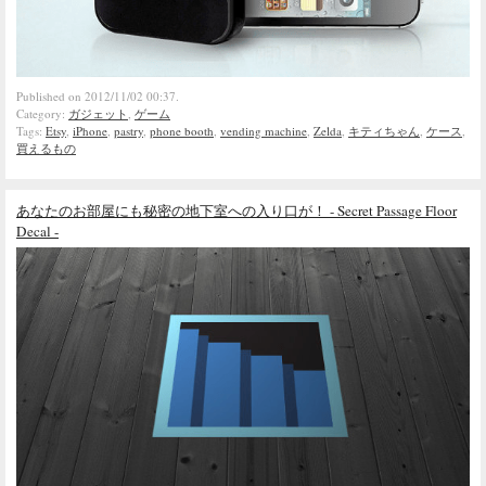
Published on 2012/11/02 00:37.
Category:
ガジェット
,
ゲーム
Tags:
Etsy
,
iPhone
,
pastry
,
phone booth
,
vending machine
,
Zelda
,
キティちゃん
,
ケース
,
買えるもの
あなたのお部屋にも秘密の地下室への入り口が！ - Secret Passage Floor
Decal -