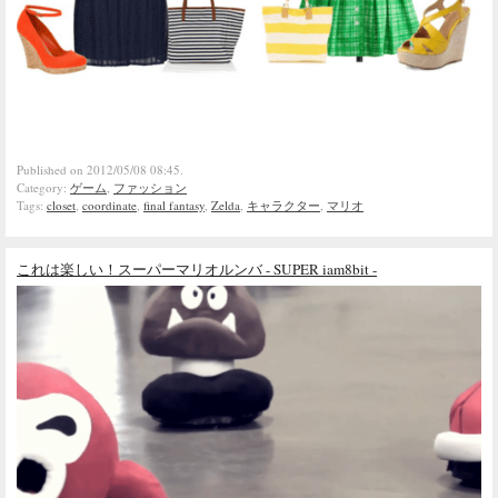
Published on 2012/05/08 08:45.
Category:
ゲーム
,
ファッション
Tags:
closet
,
coordinate
,
final fantasy
,
Zelda
,
キャラクター
,
マリオ
これは楽しい！スーパーマリオルンバ - SUPER iam8bit -