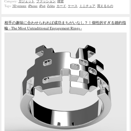
Category:
ガジェット
,
ファッション
,
雑貨
Tags:
3D printer
,
iPhone
,
iPod
,
Zelda
,
カード
,
ケース
,
ミニチュア
,
買えるもの
相手の趣味に合わせられれば成功まちがいなし？！個性的すぎる婚約指
輪 - The Most Untraditional Engagement Rings -