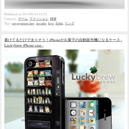
Published on 2013/01/14 14:53.
Category:
ゲーム
,
ファッション
,
雑貨
Tags:
engagement ring
,
invader
,
love
,
Zelda
,
リング
着けてるだけで太りそう！iPhoneがお菓子の自動販売機になるケース -
Luckybrew iPhone case -