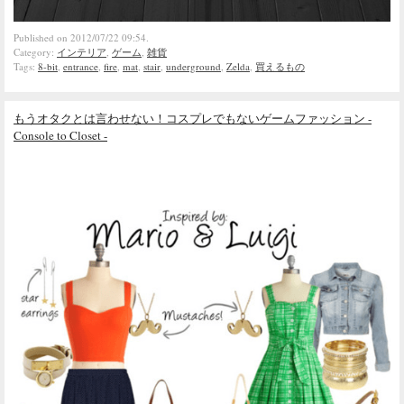
Published on 2012/07/22 09:54.
Category:
インテリア
,
ゲーム
,
雑貨
Tags:
8-bit
,
entrance
,
fire
,
mat
,
stair
,
underground
,
Zelda
,
買えるもの
もうオタクとは言わせない！コスプレでもないゲームファッション -
Console to Closet -