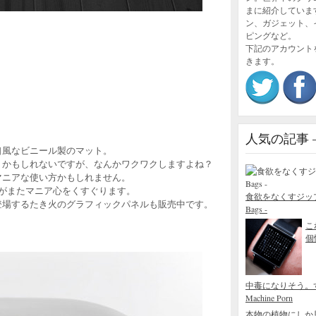
まに紹介していま
ン、ガジェット、
！
ピングなど。
下記のアカウント
きます。
人気の記事 – P
口風なビニール製のマット。
りかもしれないですが、なんかワクワクしますよね？
マニアな使い方かもしれません。
がまたマニア心をくすぐります。
食欲をなくすジップロック
登場するたき火のグラフィックパネルも販売中です。
Bags -
こ
個性
中毒になりそう。
Machine Porn
本物の植物にしか