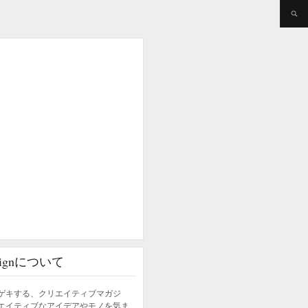
esignについて
ゲキする、クリエイティブマガジ
エイティブなアイデアやモノを気ま