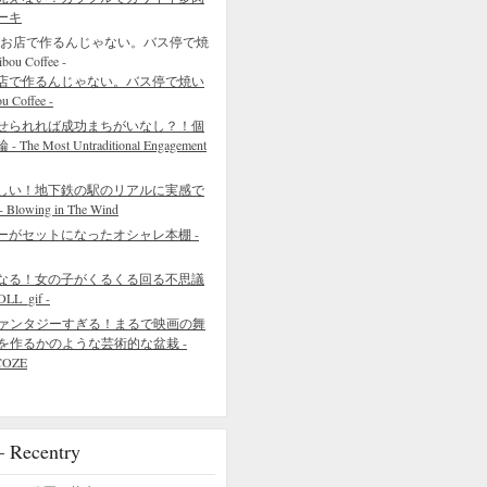
ーキ
店で作るんじゃない。バス停で焼い
Coffee -
せられれば成功まちがいなし？！個
 Most Untraditional Engagement
しい！地下鉄の駅のリアルに実感で
wing in The Wind
ーがセットになったオシャレ本棚 -
なる！女の子がくるくる回る不思議
L_gif -
ァンタジーすぎる！まるで映画の舞
を作るかのような芸術的な盆栽 -
COZE
ecentry