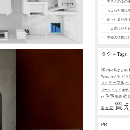
食べれる花束
タグ – Tags
3D
Etsy
green
apple
Wars
ガラ
カメラ
テーブル
ファ
バ
プール
ベッド
ホテ
住宅
壁
い
動物
買
花
車
色
PR