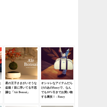
上
星の王子さまがいそうな
オシャレなアイテムだら
い
盆栽！宙に浮いてる不思
けのあのFancyで、なん
タ
議な「Air Bonsai」
でも10%引きでお買い物
する裏技！ - Fancy