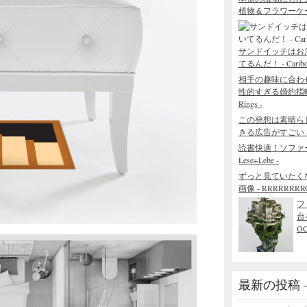
植物＆フラワーケ
サンドイッチはお
てるんだ！ - Caribou 
相手の趣味に合わ
性的すぎる婚約指輪 - The
Rings -
この発想は素晴ら
きる広告がすごい - Blo
読書快適！ソファ
Lese+Lebe -
ずっと見ていたく
画像 - RRRRRRRROL
フ
台
O
最新の投稿 – R