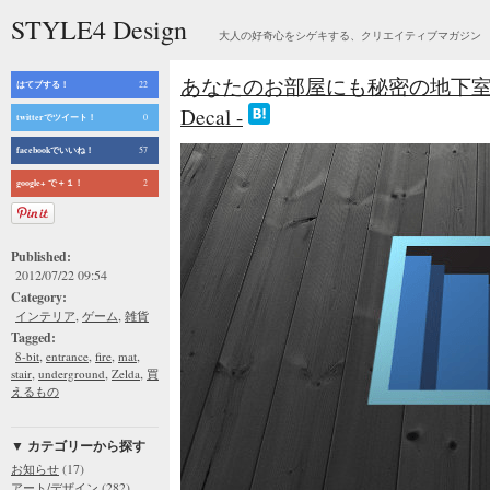
STYLE4 Design
大人の好奇心をシゲキする、クリエイティブマガジン
あなたのお部屋にも秘密の地下室への入り口が
はてブする！
22
Decal -
twitterでツイート！
0
facebookでいいね！
57
google+ で＋１！
2
Published:
2012/07/22 09:54
Category:
,
,
インテリア
ゲーム
雑貨
Tagged:
,
,
,
,
8-bit
entrance
fire
mat
,
,
,
stair
underground
Zelda
買
えるもの
▼ カテゴリーから探す
(17)
お知らせ
(282)
アート/デザイン