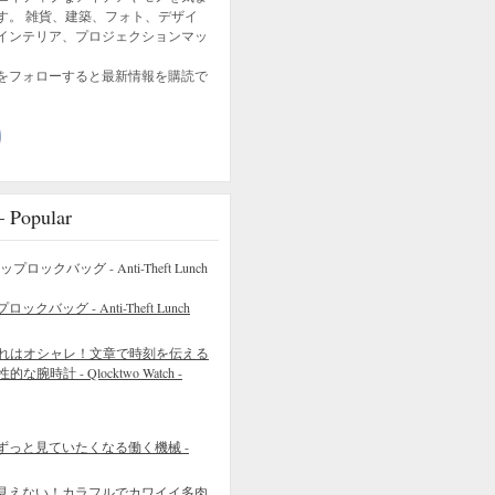
す。 雑貨、建築、フォト、デザイ
インテリア、プロジェクションマッ
をフォローすると最新情報を購読で
opular
バッグ - Anti-Theft Lunch
れはオシャレ！文章で時刻を伝える
的な腕時計 - Qlocktwo Watch -
ずっと見ていたくなる働く機械 -
見えない！カラフルでカワイイ多肉