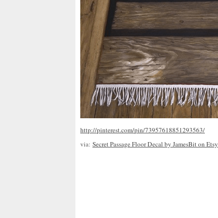
http://pinterest.com/pin/73957618851293563/
via:
Secret Passage Floor Decal by JamesBit on Etsy