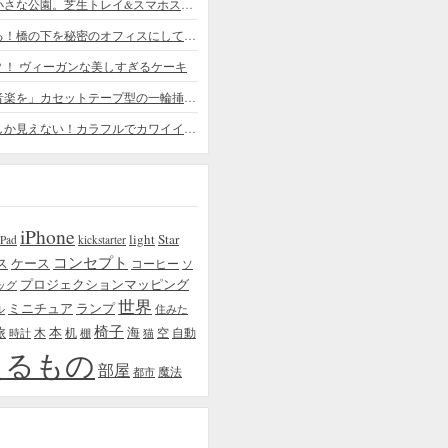
デスクの上の小さな公園。芝生トレイ&スマホスタンドの midori SE/SF
ちょっと憧れる！橋の下を秘密のオフィスにしてしまったデザイナー
？！ ヴィーガンな美しすぎるケーキ
「日常に花と音楽を」カセットテープ型の一輪挿しがカワイイ - cassette vase
本物の植物にしか見えない！カラフルでカワイイ多肉植物＆フラワーケーキ
iPhone
light
Star
iPad
kickstarter
コンセプト
ス
ケース
コーヒー
ソ
プロジェクションマッピング
ッグ
世界
ミニチュア
ランプ
ル
住みた
椅子
本
海
旅
木
机
空
自動
時計
棚
猫
えるもの
部屋
魔法
都市