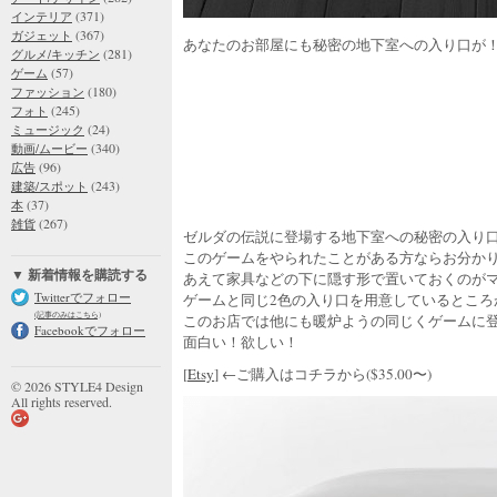
(371)
インテリア
(367)
ガジェット
あなたのお部屋にも秘密の地下室への入り口が
(281)
グルメ/キッチン
(57)
ゲーム
(180)
ファッション
(245)
フォト
(24)
ミュージック
(340)
動画/ムービー
(96)
広告
(243)
建築/スポット
(37)
本
(267)
雑貨
ゼルダの伝説に登場する地下室への秘密の入り
このゲームをやられたことがある方ならお分か
▼ 新着情報を購読する
あえて家具などの下に隠す形で置いておくのが
Twitterでフォロー
ゲームと同じ2色の入り口を用意しているところ
(記事のみはこちら)
このお店では他にも暖炉ようの同じくゲームに
Facebookでフォロー
面白い！欲しい！
[
Etsy
] ←ご購入はコチラから($35.00〜)
© 2026 STYLE4 Design
All rights reserved.