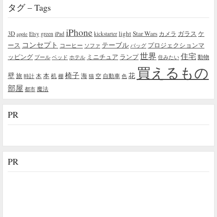
タグ – Tags
iPhone
light
Star Wars
ガラス
3D
Etsy
green
カメラ
ケ
iPad
kickstarter
apple
コンセプト
テーブル
プロジェクションマ
ース
コーヒー
ソファ
バッグ
世界
住宅
ッピング
ミニチュア
ランプ
プール
ベッド
ホテル
住みたい
動物
買えるもの
椅子
壁
花
本
海
旅
木
机
空
自動車
時計
棚
猫
色
部屋
魔法
都市
PR
PR