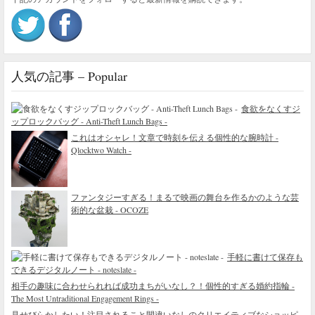
人気の記事 – Popular
食欲をなくすジ
ップロックバッグ - Anti-Theft Lunch Bags -
これはオシャレ！文章で時刻を伝える個性的な腕時計 -
Qlocktwo Watch -
ファンタジーすぎる！まるで映画の舞台を作るかのような芸
術的な盆栽 - OCOZE
手軽に書けて保存も
できるデジタルノート - noteslate -
相手の趣味に合わせられれば成功まちがいなし？！個性的すぎる婚約指輪 -
The Most Untraditional Engagement Rings -
見せびらかしたい！注目されること間違いなしのクリエイティブなショッピ