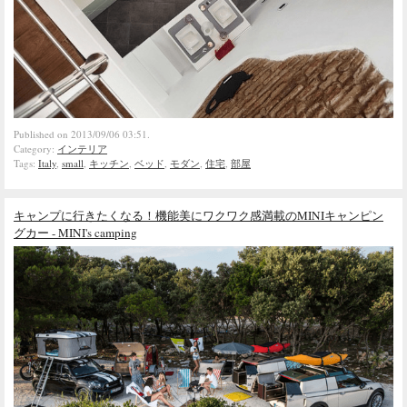
Published on 2013/09/06 03:51.
Category:
インテリア
Tags:
Italy
,
small
,
キッチン
,
ベッド
,
モダン
,
住宅
,
部屋
キャンプに行きたくなる！機能美にワクワク感満載のMINIキャンピン
グカー - MINI's camping