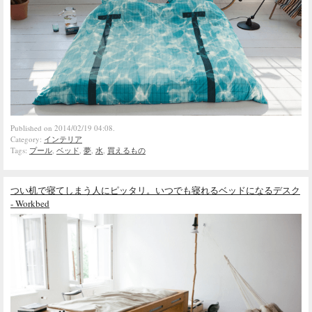
Published on 2014/02/19 04:08.
Category:
インテリア
Tags:
プール
,
ベッド
,
夢
,
水
,
買えるもの
つい机で寝てしまう人にピッタリ。いつでも寝れるベッドになるデスク
- Workbed