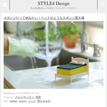
STYLE4 Design
大人の好奇心をシゲキする、クリエイティブマガジン
スポンジだって休みたい！ベッドのようなスポンジ置き場
Published on 2016/08/01 07:20.
Category:
グルメ/キッチン
,
雑貨
Tags:
holder
,
sponge
,
ベッド
,
買えるもの