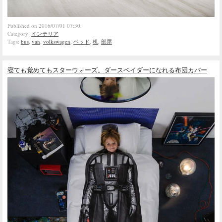
Published on 2016/07/01 07:30.
Category:
インテリア
Tags:
bus
,
van
,
volkswagen
,
ベッド
,
机
,
部屋
寝ても覚めてもスターウォーズ。ダースベイダーになれる布団カバー