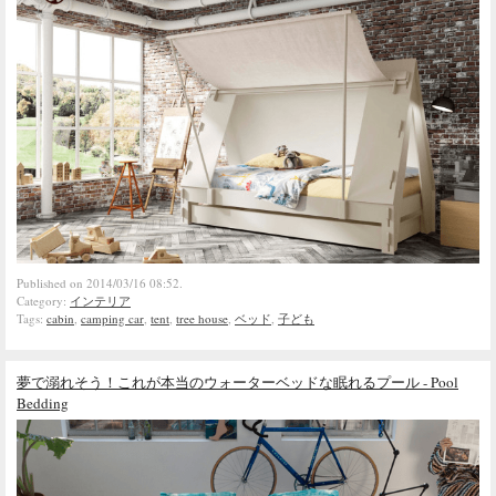
Published on 2014/03/16 08:52.
Category:
インテリア
Tags:
cabin
,
camping car
,
tent
,
tree house
,
ベッド
,
子ども
夢で溺れそう！これが本当のウォーターベッドな眠れるプール - Pool
Bedding