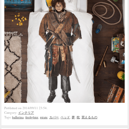
Published on 2014/09/11 23:54.
Category:
インテリア
Tags:
ballerina
,
firefighter
,
pirate
,
カバー
,
ベッド
,
夢
,
枕
,
買えるもの