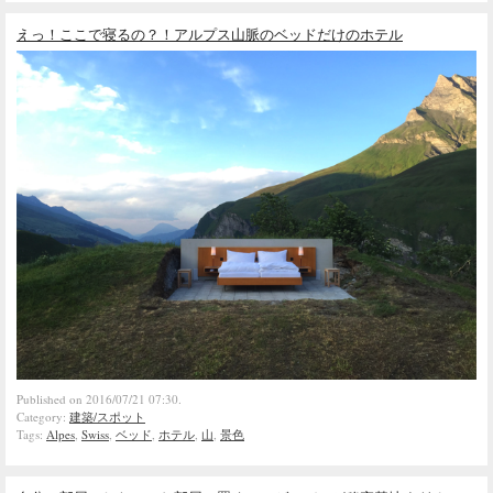
えっ！ここで寝るの？！アルプス山脈のベッドだけのホテル
Published on 2016/07/21 07:30.
Category:
建築/スポット
Tags:
Alpes
,
Swiss
,
ベッド
,
ホテル
,
山
,
景色