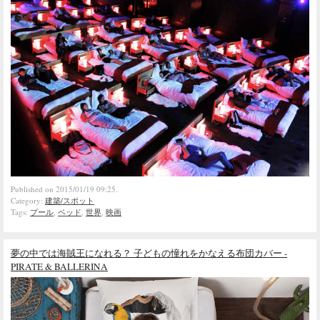
Published on 2015/01/19 09:25.
Category:
建築/スポット
Tags:
プール
,
ベッド
,
世界
,
映画
夢の中では海賊王になれる？ 子どもの憧れをかなえる布団カバー -
PIRATE & BALLERINA