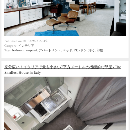
Published on 2013/09/23 22:45.
Category:
インテリア
Tags:
bedroom
,
suspend
,
アパートメント
,
ベッド
,
ロンドン
,
浮く
,
部屋
充分広い！イタリアで最も小さい7平方メートルの機能的な部屋 - The
Smallest House in Italy