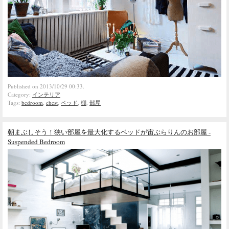
Published on 2013/10/29 00:33.
Category:
インテリア
Tags:
bedroom
,
chest
,
ベッド
,
棚
,
部屋
朝まぶしそう！狭い部屋を最大化するベッドが宙ぶらりんのお部屋 -
Suspended Bedroom