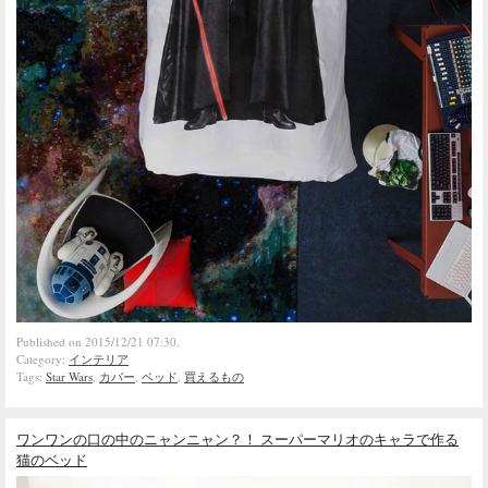
Published on 2015/12/21 07:30.
Category:
インテリア
Tags:
Star Wars
,
カバー
,
ベッド
,
買えるもの
ワンワンの口の中のニャンニャン？！ スーパーマリオのキャラで作る
猫のベッド