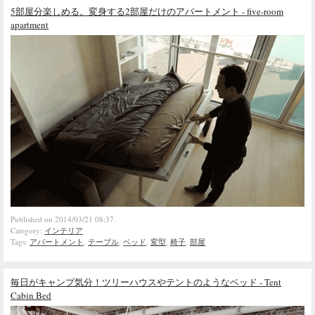
5部屋分楽しめる。変身する2部屋だけのアパートメント - five-room
apartment
Published on 2014/03/21 08:37.
Category:
インテリア
Tags:
アパートメント
,
テーブル
,
ベッド
,
変型
,
椅子
,
部屋
毎日がキャンプ気分！ツリーハウスやテントのようなベッド - Tent
Cabin Bed