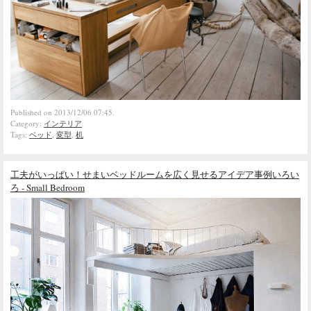
Published on 2013/12/06 07:45.
Category:
インテリア
Tags:
ベッド
,
変型
,
机
工夫がいっぱい！せまいベッドルームを広く見せるアイデア事例いろい
ろ - Small Bedroom