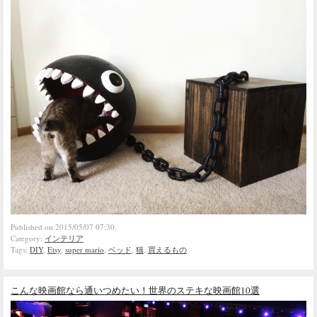
Published on 2015/05/07 07:30.
Category:
インテリア
Tags:
DIY
,
Etsy
,
super mario
,
ベッド
,
猫
,
買えるもの
こんな映画館なら通いつめたい！世界のステキな映画館10選