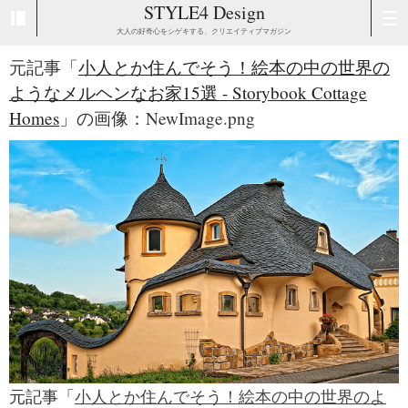
STYLE4 Design
大人の好奇心をシゲキする、クリエイティブマガジン
元記事「
小人とか住んでそう！絵本の中の世界の
ようなメルヘンなお家15選 - Storybook Cottage
Homes
」の画像：NewImage.png
元記事「
小人とか住んでそう！絵本の中の世界のよ