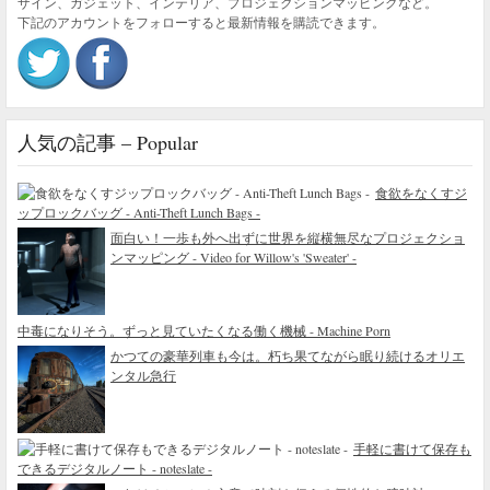
ザイン、ガジェット、インテリア、プロジェクションマッピングなど。
下記のアカウントをフォローすると最新情報を購読できます。
人気の記事 – Popular
食欲をなくすジ
ップロックバッグ - Anti-Theft Lunch Bags -
面白い！一歩も外へ出ずに世界を縦横無尽なプロジェクショ
ンマッピング - Video for Willow's 'Sweater' -
中毒になりそう。ずっと見ていたくなる働く機械 - Machine Porn
かつての豪華列車も今は。朽ち果てながら眠り続けるオリエ
ンタル急行
手軽に書けて保存も
できるデジタルノート - noteslate -