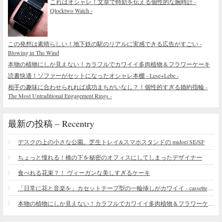
これはオシャレ！文章で時刻を伝える個性的な腕時計 -
Qlocktwo Watch -
この発想は素晴らしい！地下鉄の駅のリアルに実感できる広告がすごい -
Blowing in The Wind
本物の植物にしか見えない！カラフルでカワイイ多肉植物＆フラワーケーキ
読書快適！ソファーがセットになったオシャレ本棚 - Lese+Lebe -
相手の趣味に合わせられれば成功まちがいなし？！個性的すぎる婚約指輪 -
The Most Untraditional Engagement Rings -
最新の投稿 – Recentry
デスクの上の小さな公園。芝生トレイ&スマホスタンドの midori SE/SF
ちょっと憧れる！橋の下を秘密のオフィスにしてしまったデザイナー
食べれる花束？！ ヴィーガンな美しすぎるケーキ
「日常に花と音楽を」カセットテープ型の一輪挿しがカワイイ - cassette vase
本物の植物にしか見えない！カラフルでカワイイ多肉植物＆フラワーケーキ