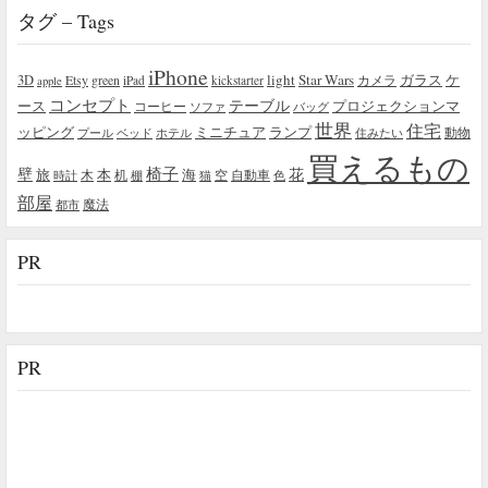
タグ – Tags
iPhone
light
Star Wars
ガラス
3D
Etsy
green
カメラ
ケ
iPad
kickstarter
apple
コンセプト
テーブル
プロジェクションマ
ース
コーヒー
ソファ
バッグ
世界
住宅
ッピング
ミニチュア
ランプ
プール
ベッド
ホテル
住みたい
動物
買えるもの
椅子
壁
花
本
海
旅
木
机
空
自動車
時計
棚
猫
色
部屋
魔法
都市
PR
PR