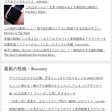
できるデジタルノート - noteslate -
これはオシャレ！文章で時刻を伝える個性的な腕時計 -
Qlocktwo Watch -
この発想は素晴らしい！地下鉄の駅のリアルに実感できる広告がすごい -
Blowing in The Wind
本物の植物にしか見えない！カラフルでカワイイ多肉植物＆フラワーケーキ
読書快適！ソファーがセットになったオシャレ本棚 - Lese+Lebe -
相手の趣味に合わせられれば成功まちがいなし？！個性的すぎる婚約指輪 -
The Most Untraditional Engagement Rings -
最新の投稿 – Recentry
デスクの上の小さな公園。芝生トレイ&スマホスタンドの midori SE/SF
ちょっと憧れる！橋の下を秘密のオフィスにしてしまったデザイナー
食べれる花束？！ ヴィーガンな美しすぎるケーキ
「日常に花と音楽を」カセットテープ型の一輪挿しがカワイイ - cassette vase
本物の植物にしか見えない！カラフルでカワイイ多肉植物＆フラワーケーキ