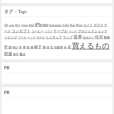
タグ – Tags
iPhone
light
Star Wars
ガラス
3D
Etsy
green
カメラ
ケ
iPad
kickstarter
apple
コンセプト
テーブル
プロジェクションマ
ース
コーヒー
ソファ
バッグ
世界
住宅
ッピング
ミニチュア
ランプ
プール
ベッド
ホテル
住みたい
動物
買えるもの
椅子
壁
花
本
海
旅
木
机
空
自動車
時計
棚
猫
色
部屋
魔法
都市
PR
PR