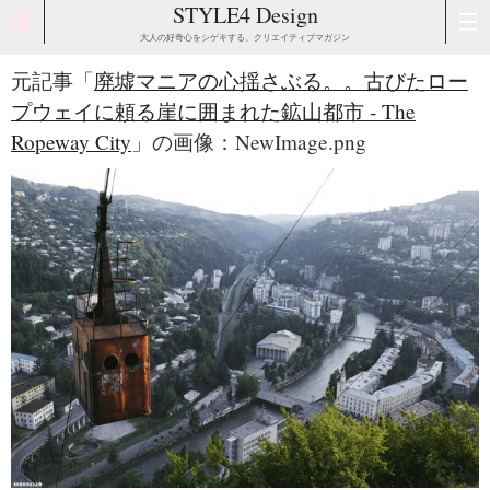
STYLE4 Design
大人の好奇心をシゲキする、クリエイティブマガジン
元記事「
廃墟マニアの心揺さぶる。。古びたロー
プウェイに頼る崖に囲まれた鉱山都市 - The
Ropeway City
」の画像：NewImage.png