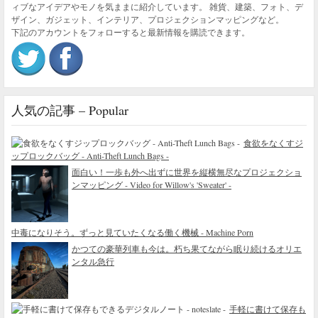
ィブなアイデアやモノを気ままに紹介しています。 雑貨、建築、フォト、デ
ザイン、ガジェット、インテリア、プロジェクションマッピングなど。
下記のアカウントをフォローすると最新情報を購読できます。
人気の記事 – Popular
食欲をなくすジ
ップロックバッグ - Anti-Theft Lunch Bags -
面白い！一歩も外へ出ずに世界を縦横無尽なプロジェクショ
ンマッピング - Video for Willow's 'Sweater' -
中毒になりそう。ずっと見ていたくなる働く機械 - Machine Porn
かつての豪華列車も今は。朽ち果てながら眠り続けるオリエ
ンタル急行
手軽に書けて保存も