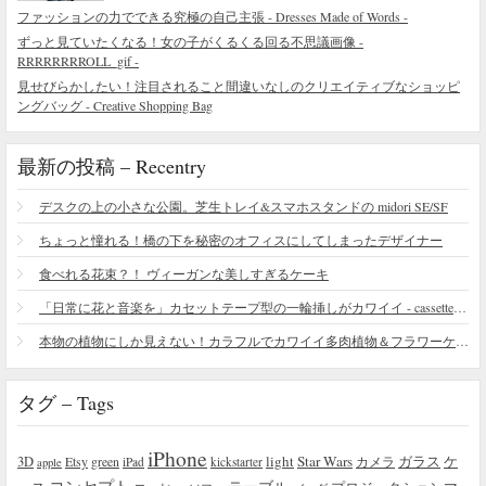
ファッションの力でできる究極の自己主張 - Dresses Made of Words -
ずっと見ていたくなる！女の子がくるくる回る不思議画像 -
RRRRRRRROLL_gif -
見せびらかしたい！注目されること間違いなしのクリエイティブなショッピ
ングバッグ - Creative Shopping Bag
最新の投稿 – Recentry
デスクの上の小さな公園。芝生トレイ&スマホスタンドの midori SE/SF
ちょっと憧れる！橋の下を秘密のオフィスにしてしまったデザイナー
食べれる花束？！ ヴィーガンな美しすぎるケーキ
「日常に花と音楽を」カセットテープ型の一輪挿しがカワイイ - cassette vase
本物の植物にしか見えない！カラフルでカワイイ多肉植物＆フラワーケーキ
タグ – Tags
iPhone
light
Star Wars
ガラス
3D
Etsy
green
カメラ
ケ
iPad
kickstarter
apple
コンセプト