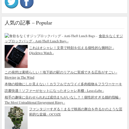
人気の記事 – Popular
食欲をなくすジ
ップロックバッグ - Anti-Theft Lunch Bags -
これはオシャレ！文章で時刻を伝える個性的な腕時計 -
Qlocktwo Watch -
この発想は素晴らしい！地下鉄の駅のリアルに実感できる広告がすごい -
Blowing in The Wind
本物の植物にしか見えない！カラフルでカワイイ多肉植物＆フラワーケーキ
読書快適！ソファーがセットになったオシャレ本棚 - Lese+Lebe -
相手の趣味に合わせられれば成功まちがいなし？！個性的すぎる婚約指輪 -
The Most Untraditional Engagement Rings -
ファンタジーすぎる！まるで映画の舞台を作るかのような芸
術的な盆栽 - OCOZE