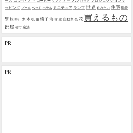
テーブル
プロジェクションマ
ース
コーヒー
ソファ
バッグ
世界
住宅
ッピング
ミニチュア
ランプ
プール
ベッド
ホテル
住みたい
動物
買えるもの
椅子
壁
花
本
海
旅
木
机
空
自動車
時計
棚
猫
色
部屋
魔法
都市
PR
PR