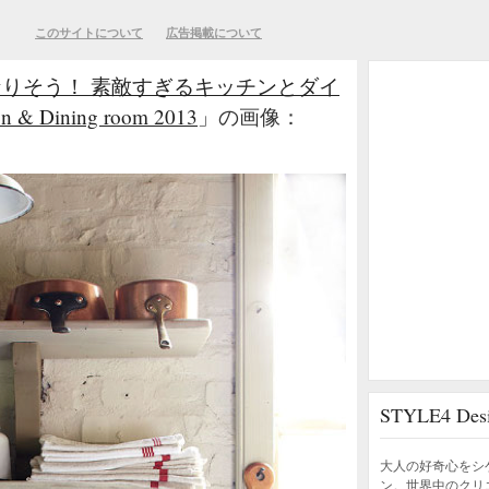
このサイトについて
広告掲載について
りそう！ 素敵すぎるキッチンとダイ
 Dining room 2013
」の画像：
STYLE4 D
大人の好奇心をシ
ン。世界中のクリ