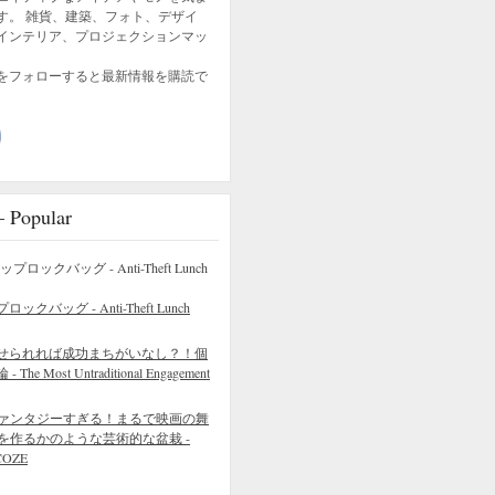
す。 雑貨、建築、フォト、デザイ
インテリア、プロジェクションマッ
をフォローすると最新情報を購読で
opular
バッグ - Anti-Theft Lunch
せられれば成功まちがいなし？！個
 Most Untraditional Engagement
ァンタジーすぎる！まるで映画の舞
を作るかのような芸術的な盆栽 -
COZE