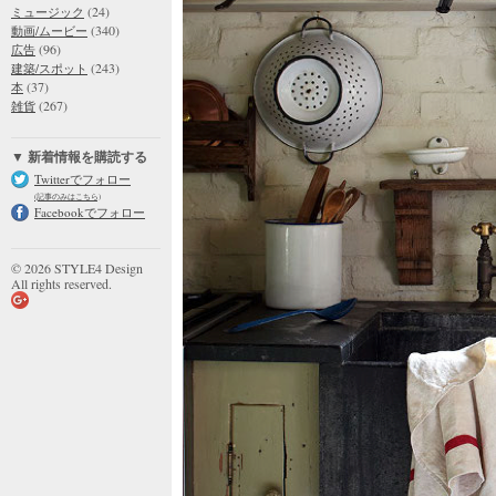
(24)
ミュージック
(340)
動画/ムービー
(96)
広告
(243)
建築/スポット
(37)
本
(267)
雑貨
▼ 新着情報を購読する
Twitterでフォロー
(記事のみはこちら)
Facebookでフォロー
© 2026 STYLE4 Design
All rights reserved.