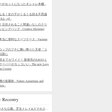
ーがセットになったオシャレ本棚 -
なる！女の子がくるくる回る不思議
L_gif -
！注目されること間違いなしのクリ
バッグ - Creative Shopping
に便利なスーツケース - Vacuum
コップのフチに舞い降りた天使「コ
話題に
部までカワイイ！ 新発売のLEGOミ
クーパーがカッコいい - The new Lego
ni Cooper
 - Nature Aquariums and
ion -
ecentry
デスクの上の小さな公園。芝生トレイ&スマホスタンドの midori SE/SF