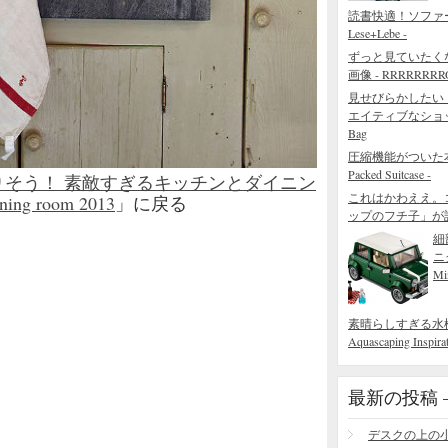
読書快適！ソファ
Lese+Lebe -
ずっと見ていたく
画像 - RRRRRRRROL
見せびらかしたい
エイティブなショッピング
Bag
圧縮機能がついた本当
Packed Suitcase -
そう！ 素敵すぎるキッチンとダイニン
これはかわええ。
ng room 2013
」に戻る
ップのフチ子」が
細
ニ
Mi
素晴らしすぎる水槽の造園術
Aquascaping Inspirat
最新の投稿 – R