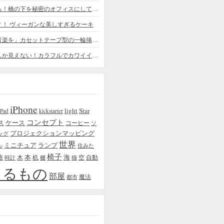
ちょっと憧れる！橋の下を秘密のオフィスにしてしまったデザイナー
？！ ヴィーガンな美しすぎるケーキ
「日常に花と音楽を」カセットテープ型の一輪挿しがカワイイ - cassette vase
本物の植物にしか見えない！カラフルでカワイイ多肉植物＆フラワーケーキ
iPhone
light
Star
iPad
kickstarter
コンセプト
ス
ケース
コーヒー
ソ
プロジェクションマッピング
ッグ
世界
ミニチュア
ランプ
ル
住みた
椅子
本
海
旅
木
机
空
自動
時計
棚
猫
えるもの
部屋
魔法
都市