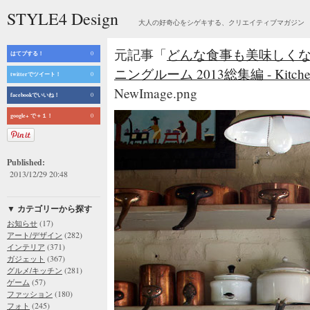
STYLE4 Design
大人の好奇心をシゲキする、クリエイティブマガジン
元記事「
どんな食事も美味しくな
はてブする！
0
ニングルーム 2013総集編 - Kitchen &
twitterでツイート！
0
NewImage.png
facebookでいいね！
0
google+ で＋１！
0
Published:
2013/12/29 20:48
▼ カテゴリーから探す
(17)
お知らせ
(282)
アート/デザイン
(371)
インテリア
(367)
ガジェット
(281)
グルメ/キッチン
(57)
ゲーム
(180)
ファッション
(245)
フォト