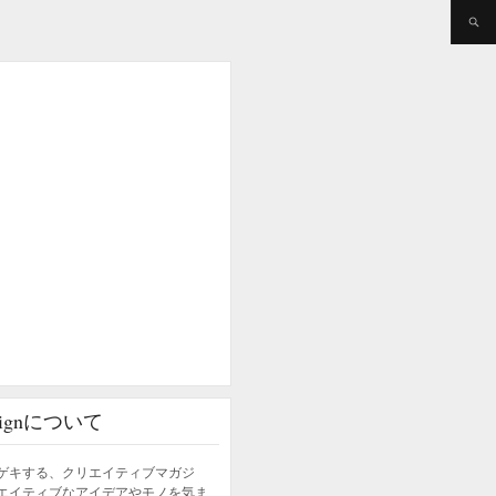
esignについて
ゲキする、クリエイティブマガジ
エイティブなアイデアやモノを気ま