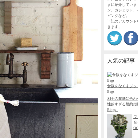
まに紹介していま
ン、ガジェット、
ピングなど。
下記のアカウント
きます。
人気の記事 – P
食欲をなくすジップロック
Bags -
相手の趣味に合わ
性的すぎる婚約指輪 - The
Rings -
フ
台
O