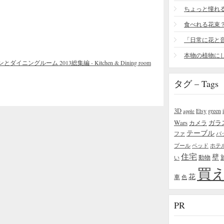
食べれる花束
ルーム 2013総集編 - Kitchen & Dining room
タグ – Tags
3D
Etsy
green
apple
Wars
ガラ
カメラ
テーブル
ファ
バ
プール
ベッド
ホテ
住宅
壁
い
動物
買
花
車
色
PR