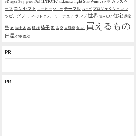
iPhone
light
Star Wars
ガラス
3D
Etsy
green
カメラ
ケ
iPad
kickstarter
apple
コンセプト
テーブル
プロジェクションマ
ース
コーヒー
ソファ
バッグ
世界
住宅
ッピング
ミニチュア
ランプ
プール
ベッド
ホテル
住みたい
動物
買えるもの
椅子
壁
花
本
海
旅
木
机
空
自動車
時計
棚
猫
色
部屋
魔法
都市
PR
PR