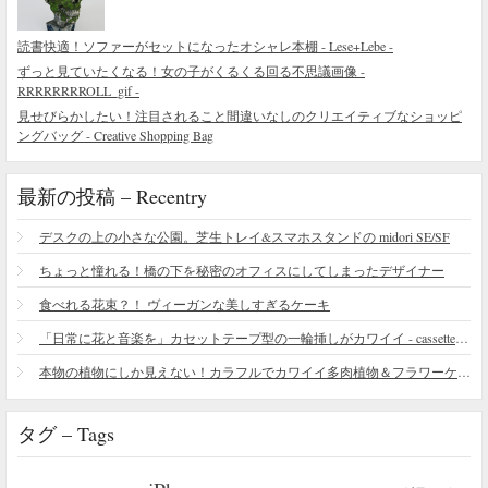
読書快適！ソファーがセットになったオシャレ本棚 - Lese+Lebe -
ずっと見ていたくなる！女の子がくるくる回る不思議画像 -
RRRRRRRROLL_gif -
見せびらかしたい！注目されること間違いなしのクリエイティブなショッピ
ングバッグ - Creative Shopping Bag
最新の投稿 – Recentry
デスクの上の小さな公園。芝生トレイ&スマホスタンドの midori SE/SF
ちょっと憧れる！橋の下を秘密のオフィスにしてしまったデザイナー
食べれる花束？！ ヴィーガンな美しすぎるケーキ
「日常に花と音楽を」カセットテープ型の一輪挿しがカワイイ - cassette vase
本物の植物にしか見えない！カラフルでカワイイ多肉植物＆フラワーケーキ
タグ – Tags