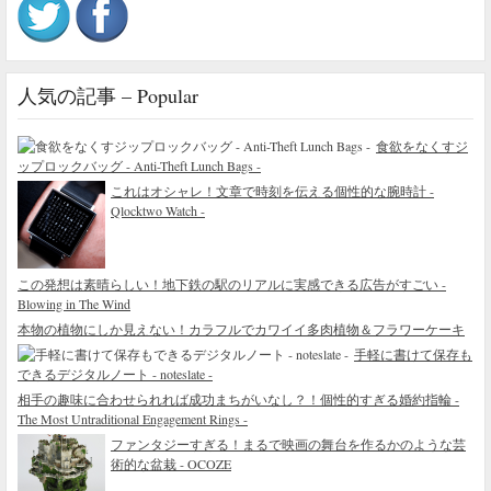
人気の記事 – Popular
食欲をなくすジ
ップロックバッグ - Anti-Theft Lunch Bags -
これはオシャレ！文章で時刻を伝える個性的な腕時計 -
Qlocktwo Watch -
この発想は素晴らしい！地下鉄の駅のリアルに実感できる広告がすごい -
Blowing in The Wind
本物の植物にしか見えない！カラフルでカワイイ多肉植物＆フラワーケーキ
手軽に書けて保存も
できるデジタルノート - noteslate -
相手の趣味に合わせられれば成功まちがいなし？！個性的すぎる婚約指輪 -
The Most Untraditional Engagement Rings -
ファンタジーすぎる！まるで映画の舞台を作るかのような芸
術的な盆栽 - OCOZE