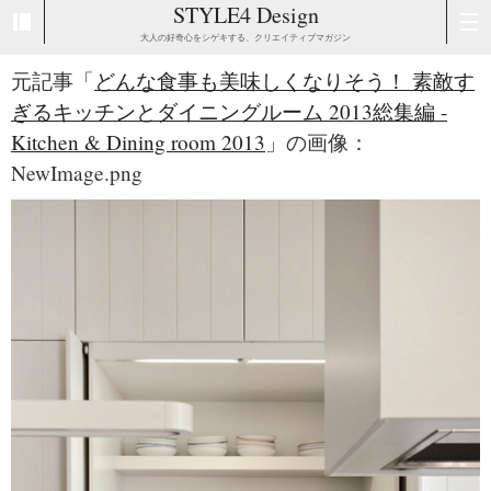
STYLE4 Design
大人の好奇心をシゲキする、クリエイティブマガジン
元記事「
どんな食事も美味しくなりそう！ 素敵す
ぎるキッチンとダイニングルーム 2013総集編 -
Kitchen & Dining room 2013
」の画像：
NewImage.png