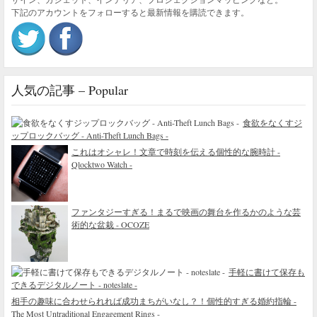
下記のアカウントをフォローすると最新情報を購読できます。
人気の記事 – Popular
食欲をなくすジ
ップロックバッグ - Anti-Theft Lunch Bags -
これはオシャレ！文章で時刻を伝える個性的な腕時計 -
Qlocktwo Watch -
ファンタジーすぎる！まるで映画の舞台を作るかのような芸
術的な盆栽 - OCOZE
手軽に書けて保存も
できるデジタルノート - noteslate -
相手の趣味に合わせられれば成功まちがいなし？！個性的すぎる婚約指輪 -
The Most Untraditional Engagement Rings -