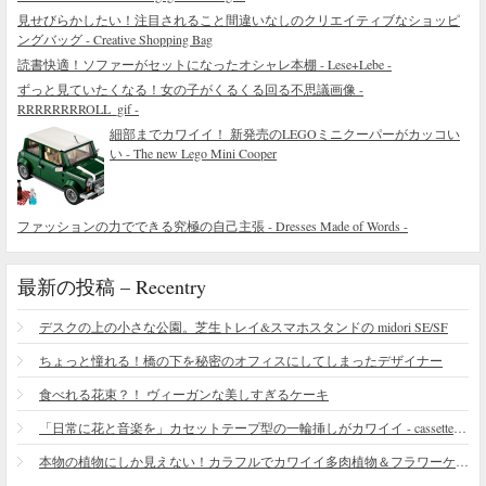
見せびらかしたい！注目されること間違いなしのクリエイティブなショッピ
ングバッグ - Creative Shopping Bag
読書快適！ソファーがセットになったオシャレ本棚 - Lese+Lebe -
ずっと見ていたくなる！女の子がくるくる回る不思議画像 -
RRRRRRRROLL_gif -
細部までカワイイ！ 新発売のLEGOミニクーパーがカッコい
い - The new Lego Mini Cooper
ファッションの力でできる究極の自己主張 - Dresses Made of Words -
最新の投稿 – Recentry
デスクの上の小さな公園。芝生トレイ&スマホスタンドの midori SE/SF
ちょっと憧れる！橋の下を秘密のオフィスにしてしまったデザイナー
食べれる花束？！ ヴィーガンな美しすぎるケーキ
「日常に花と音楽を」カセットテープ型の一輪挿しがカワイイ - cassette vase
本物の植物にしか見えない！カラフルでカワイイ多肉植物＆フラワーケーキ