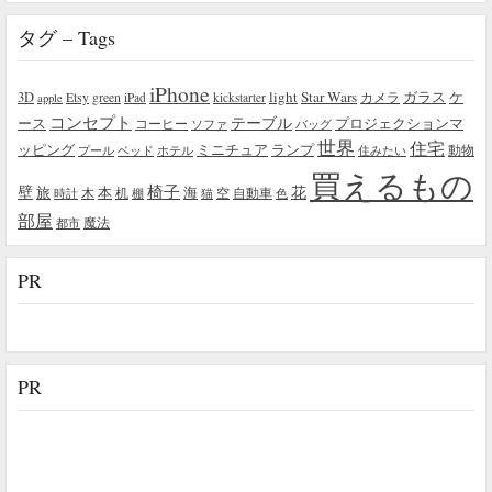
タグ – Tags
iPhone
light
Star Wars
ガラス
3D
Etsy
green
カメラ
ケ
iPad
kickstarter
apple
コンセプト
テーブル
プロジェクションマ
ース
コーヒー
ソファ
バッグ
世界
住宅
ッピング
ミニチュア
ランプ
プール
ベッド
ホテル
住みたい
動物
買えるもの
椅子
壁
花
本
海
旅
木
机
空
自動車
時計
棚
猫
色
部屋
魔法
都市
PR
PR