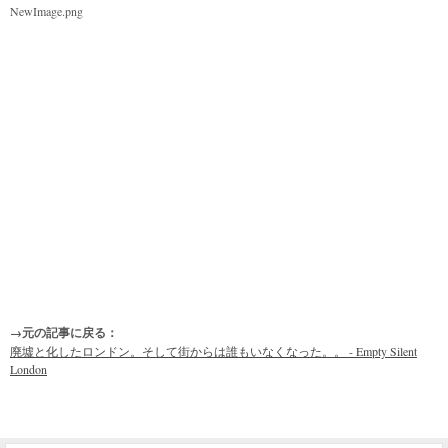
NewImage.png
→元の記事に戻る：
廃墟と化したロンドン。そして街からは誰もいなくなった。。 - Empty Silent
London