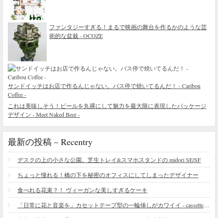
ファンタジーすぎる！まるで映画の舞台を作るかのような芸
術的な盆栽 - OCOZE
サンドイッチはお店で作るんじゃない。バス停で焼いてるんだ！ - Caribou
Coffee -
これは美味しそう！ビールを丸裸にして魅力を最大限に表現したパッケージ
デザイン - Meet Naked Beer -
最新の投稿 – Recentry
デスクの上の小さな公園。芝生トレイ&スマホスタンドの midori SE/SF
ちょっと憧れる！橋の下を秘密のオフィスにしてしまったデザイナー
食べれる花束？！ ヴィーガンな美しすぎるケーキ
「日常に花と音楽を」カセットテープ型の一輪挿しがカワイイ - cassette vase