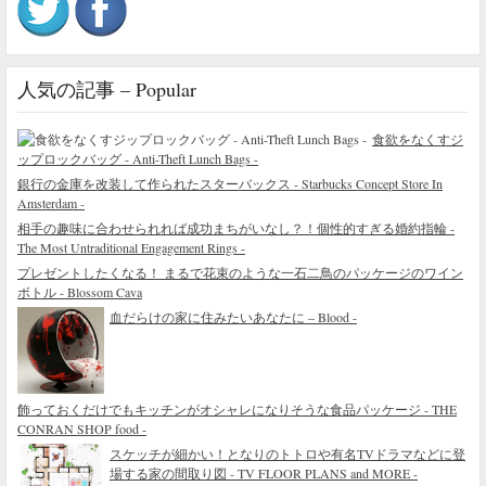
人気の記事 – Popular
食欲をなくすジ
ップロックバッグ - Anti-Theft Lunch Bags -
銀行の金庫を改装して作られたスターバックス - Starbucks Concept Store In
Amsterdam -
相手の趣味に合わせられれば成功まちがいなし？！個性的すぎる婚約指輪 -
The Most Untraditional Engagement Rings -
プレゼントしたくなる！ まるで花束のような一石二鳥のパッケージのワイン
ボトル - Blossom Cava
血だらけの家に住みたいあなたに – Blood -
飾っておくだけでもキッチンがオシャレになりそうな食品パッケージ - THE
CONRAN SHOP food -
スケッチが細かい！となりのトトロや有名TVドラマなどに登
場する家の間取り図 - TV FLOOR PLANS and MORE -