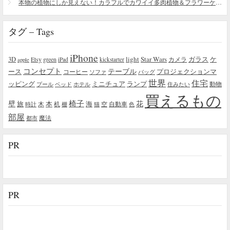
本物の植物にしか見えない！カラフルでカワイイ多肉植物＆フラワーケーキ
タグ – Tags
iPhone
light
Star Wars
ガラス
3D
Etsy
green
カメラ
ケ
iPad
kickstarter
apple
コンセプト
テーブル
プロジェクションマ
ース
コーヒー
ソファ
バッグ
世界
住宅
ッピング
ミニチュア
ランプ
プール
ベッド
ホテル
住みたい
動物
買えるもの
椅子
壁
花
本
海
旅
木
机
空
自動車
時計
棚
猫
色
部屋
魔法
都市
PR
PR