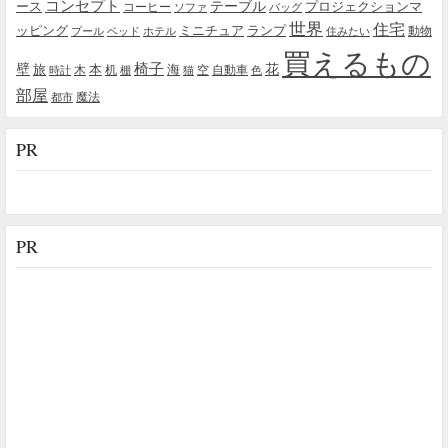
コンセプト
テーブル
プロジェクションマ
ース
コーヒー
ソファ
バッグ
世界
住宅
ッピング
ミニチュア
ランプ
プール
ベッド
ホテル
住みたい
動物
買えるもの
椅子
壁
花
本
海
旅
木
机
空
自動車
時計
棚
猫
色
部屋
魔法
都市
PR
PR