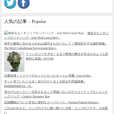
人気の記事 – Popular
食欲をなくすジ
ップロックバッグ - Anti-Theft Lunch Bags -
相手の趣味に合わせられれば成功まちがいなし？！個性的すぎる婚約指輪 -
The Most Untraditional Engagement Rings -
ファンタジーすぎる！まるで映画の舞台を作るかのような芸
術的な盆栽 - OCOZE
読書快適！ソファーがセットになったオシャレ本棚 - Lese+Lebe -
ずっと見ていたくなる！女の子がくるくる回る不思議画像 -
RRRRRRRROLL_gif -
見せびらかしたい！注目されること間違いなしのクリエイティブなショッピ
ングバッグ - Creative Shopping Bag
圧縮機能がついた本当に便利なスーツケース - Vacuum Packed Suitcase -
これはかわええ。コップのフチに舞い降りた天使「コップのフチ子」が話題
に