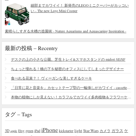
細部までカワイイ！ 新発売のLEGOミニクーパーがカッコい
い - The new Lego Mini Cooper
素晴らしすぎる水槽の造園術 - Nature Aquariums and Aquascaping Inspiration -
最新の投稿 – Recentry
デスクの上の小さな公園。芝生トレイ&スマホスタンドの midori SE/SF
ちょっと憧れる！橋の下を秘密のオフィスにしてしまったデザイナー
食べれる花束？！ ヴィーガンな美しすぎるケーキ
「日常に花と音楽を」カセットテープ型の一輪挿しがカワイイ - cassette vase
本物の植物にしか見えない！カラフルでカワイイ多肉植物＆フラワーケーキ
タグ – Tags
iPhone
light
Star Wars
ガラス
3D
Etsy
green
カメラ
ケ
iPad
kickstarter
apple