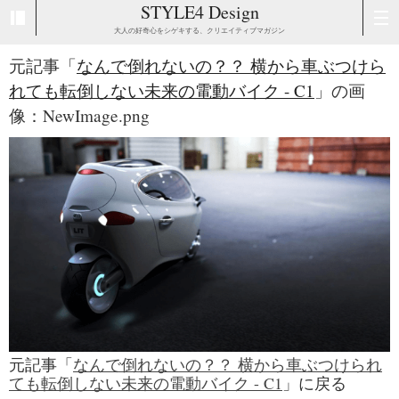
STYLE4 Design
大人の好奇心をシゲキする、クリエイティブマガジン
元記事「
なんで倒れないの？？ 横から車ぶつけら
れても転倒しない未来の電動バイク - C1
」の画
像：NewImage.png
元記事「
なんで倒れないの？？ 横から車ぶつけられ
ても転倒しない未来の電動バイク - C1
」に戻る