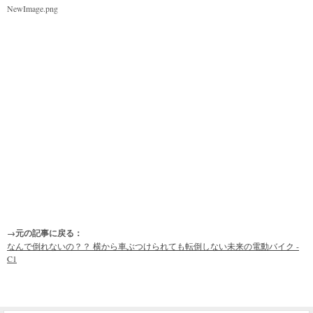
NewImage.png
→元の記事に戻る：
なんで倒れないの？？ 横から車ぶつけられても転倒しない未来の電動バイク -
C1