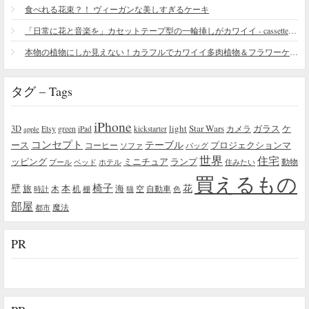
食べれる花束？！ ヴィーガンな美しすぎるケーキ
「日常に花と音楽を」カセットテープ型の一輪挿しがカワイイ - cassette vase
本物の植物にしか見えない！カラフルでカワイイ多肉植物＆フラワーケーキ
タグ – Tags
iPhone
light
Star Wars
ガラス
3D
Etsy
green
カメラ
ケ
iPad
kickstarter
apple
コンセプト
テーブル
プロジェクションマ
ース
コーヒー
ソファ
バッグ
世界
住宅
ッピング
ミニチュア
ランプ
プール
ベッド
ホテル
住みたい
動物
買えるもの
椅子
壁
花
本
海
旅
木
机
空
自動車
時計
棚
猫
色
部屋
魔法
都市
PR