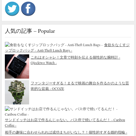
人気の記事 – Popular
食欲をなくすジ
ップロックバッグ - Anti-Theft Lunch Bags -
これはオシャレ！文章で時刻を伝える個性的な腕時計 -
Qlocktwo Watch -
ファンタジーすぎる！まるで映画の舞台を作るかのような芸
術的な盆栽 - OCOZE
サンドイッチはお店で作るんじゃない。バス停で焼いてるんだ！ - Caribou
Coffee -
相手の趣味に合わせられれば成功まちがいなし？！個性的すぎる婚約指輪 -