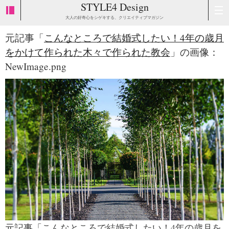
STYLE4 Design
大人の好奇心をシゲキする、クリエイティブマガジン
元記事「
こんなところで結婚式したい！4年の歳月
をかけて作られた木々で作られた教会
」の画像：
NewImage.png
元記事「
こんなところで結婚式したい！4年の歳月を