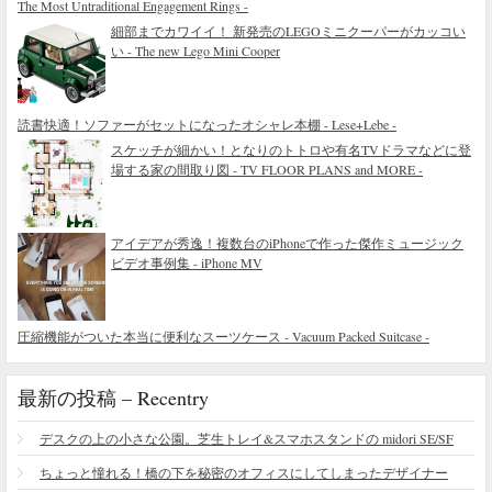
The Most Untraditional Engagement Rings -
細部までカワイイ！ 新発売のLEGOミニクーパーがカッコい
い - The new Lego Mini Cooper
読書快適！ソファーがセットになったオシャレ本棚 - Lese+Lebe -
スケッチが細かい！となりのトトロや有名TVドラマなどに登
場する家の間取り図 - TV FLOOR PLANS and MORE -
アイデアが秀逸！複数台のiPhoneで作った傑作ミュージック
ビデオ事例集 - iPhone MV
圧縮機能がついた本当に便利なスーツケース - Vacuum Packed Suitcase -
最新の投稿 – Recentry
デスクの上の小さな公園。芝生トレイ&スマホスタンドの midori SE/SF
ちょっと憧れる！橋の下を秘密のオフィスにしてしまったデザイナー