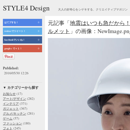
STYLE4 Design
大人の好奇心をシゲキする、クリエイティブマガジン
元記事「
地震はいつも急だから
はてブする！
0
ルメット
」の画像：NewImage.pn
twitterでツイート！
0
facebookでいいね！
0
google+ で＋１！
0
Published:
2016/05/30 12:26
▼ カテゴリーから探す
(17)
お知らせ
(282)
アート/デザイン
(371)
インテリア
(367)
ガジェット
(281)
グルメ/キッチン
(57)
ゲーム
(180)
ファッション
(245)
フォト