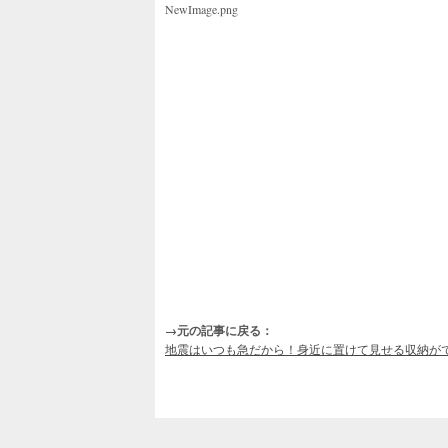
NewImage.png
→元の記事に戻る：
地震はいつも急だから！身近に置けて見せる収納が