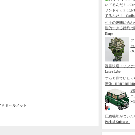
サンドイッチはお
てるんだ！ - Caribou 
相手の趣味に合わ
性的すぎる婚約指輪 - The
Rings -
フ
台
O
読書快適！ソファ
Lese+Lebe -
ずっと見ていたく
画像 - RRRRRRRROL
細
ニ
Mi
できるヘルメット
圧縮機能がついた本当
Packed Suitcase -