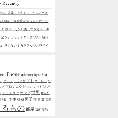
ecentry
デスクの上の小さな公園。芝生トレイ&スマホスタンドの midori SE/SF
ちょっと憧れる！橋の下を秘密のオフィスにしてしまったデザイナー
？！ ヴィーガンな美しすぎるケーキ
「日常に花と音楽を」カセットテープ型の一輪挿しがカワイイ - cassette vase
本物の植物にしか見えない！カラフルでカワイイ多肉植物＆フラワーケーキ
iPhone
light
Star
iPad
kickstarter
コンセプト
ス
ケース
コーヒー
ソ
プロジェクションマッピング
ッグ
世界
ミニチュア
ランプ
ル
住みた
椅子
本
海
旅
木
机
空
自動
時計
棚
猫
えるもの
部屋
魔法
都市