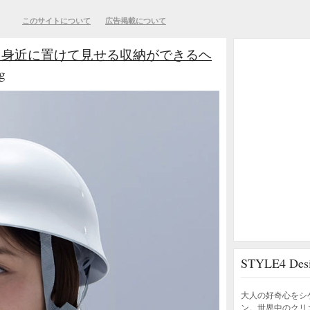
このサイトについて
広告掲載について
！身近に置けて見せる収納ができるヘ
g
STYLE4 D
大人の好奇心をシ
ン。世界中のクリ