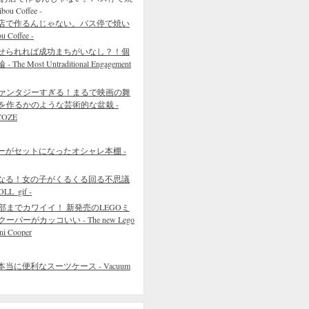
店で作るんじゃない。バス停で焼い
Coffee -
せられれば成功まちがいなし？！個
 Most Untraditional Engagement
ァンタジーすぎる！まるで映画の舞
を作るかのような芸術的な盆栽 -
COZE
ーがセットになったオシャレ本棚 -
なる！女の子がくるくる回る不思議
L_gif -
部までカワイイ！ 新発売のLEGOミ
クーパーがカッコいい - The new Lego
ni Cooper
に便利なスーツケース - Vacuum