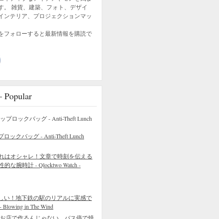
す。 雑貨、建築、フォト、デザイ
インテリア、プロジェクションマッ
をフォローすると最新情報を購読で
opular
バッグ - Anti-Theft Lunch
れはオシャレ！文章で時刻を伝える
的な腕時計 - Qlocktwo Watch -
しい！地下鉄の駅のリアルに実感で
wing in The Wind