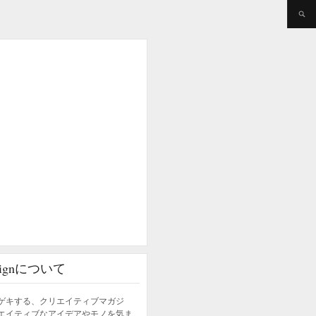
esignについて
ゲキする、クリエイティブマガジ
エイティブなアイデアやモノを気ま