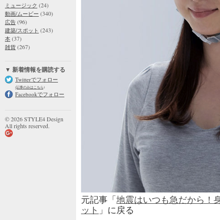
(24)
ミュージック
(340)
動画/ムービー
(96)
広告
(243)
建築/スポット
(37)
本
(267)
雑貨
▼ 新着情報を購読する
Twitterでフォロー
(記事のみはこちら)
Facebookでフォロー
© 2026 STYLE4 Design
All rights reserved.
元記事「
地震はいつも急だから！
ット
」に戻る