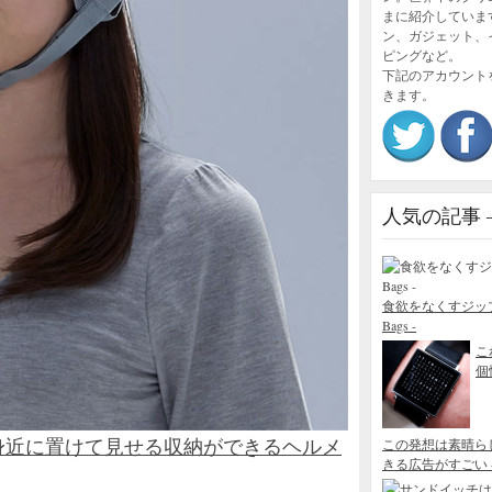
まに紹介していま
ン、ガジェット、
ピングなど。
下記のアカウント
きます。
人気の記事 – P
食欲をなくすジップロック
Bags -
こ
個性
身近に置けて見せる収納ができるヘルメ
この発想は素晴ら
きる広告がすごい - Blo