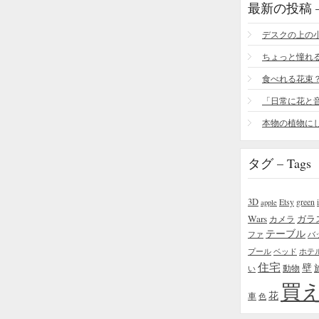
最新の投稿 – R
食べれる花束
タグ – Tags
3D
Etsy
green
apple
Wars
ガラ
カメラ
テーブル
ファ
バ
プール
ベッド
ホテ
住宅
壁
い
動物
買
花
車
色